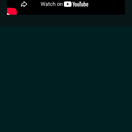
הדגמת ציוד
מבקש הדגמה עבור:
Alpha Series 6A
₪
1,355