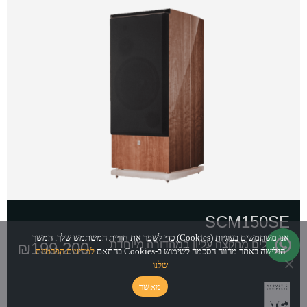
SCM150SE
אנו משתמשים בעוגיות (Cookies) כדי לשפר את חוויית המשתמש שלך. המשך
רמקולים מהקצה עליון במהדורה מיוחדת
₪
199,200
הגלישה באתר מהווה הסכמה לשימוש ב-Cookies בהתאם
למדיניות הפרטיות
שלנו
מאשר