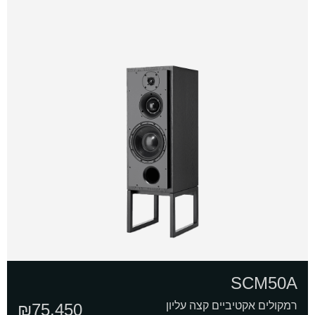
SCM50A
רמקולים אקטיביים קצה עליון
₪
75,450