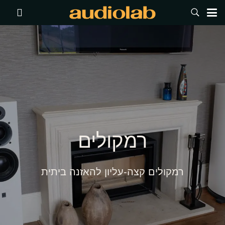
רמקולים
רמקולים קצה-עליון להאזנה ביתית