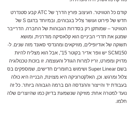
קודם כל הטוויטר. העיצוב פורץ הדרך של ATC קבע סטנדרט
חדש של פירוט ועושר צליל בגבוהים, ובמיוחד בדגם S של
הטוויטר – שמותקן רק בסדרות הגבוהות של החברה. הדרייבר
שמנגן את תדרי הביניים הוא קלאסיקה מודרנית, ומושא
תשוקה של אודיופילים, מוזיקאים ומהנדסי סאונד מזה שנים. ל-
SCM150 יש וופר אדיר בקוטר 15”, אבל הוא מצליח להיות
מדויק ומפורט, זריז למרות הגודל והעוצמה. זו בזכות טכנולוגיה
בשם Super Linear ושימוש בחומרים חדישים, שמספקים בס
צלול ומרגש. וכן, האלקטרוניקה היא מצוינת, הבנייה היא כולה
בעבודת יד והייצור וההנדסה הם ברמה הגבוהה ביותר. כל זה
נועד למטרה אחת: מוזיקה שנשמעת בדיוק כמו שהיוצרים שלה
חלמו.