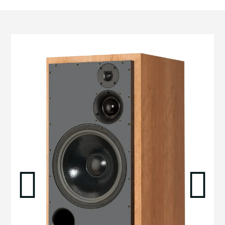
הדגמת ציוד
מבקש הדגמה עבור:
SCM150
₪
94,800