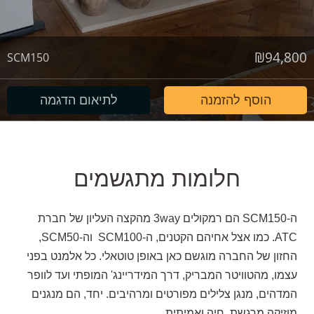
₪
94,800
SCM150
הוסף להזמנה
לתיאום הדגמה
חלומות מתגשמים
ה-SCM150 הם רמקולים 3way מהקצה העליון של חברת
ATC. כמו אצל אחיהם הקטנים, ה-SCM100 וה-SCM50,
החזון של החברה מוגשם כאן באופן טוטאלי. כל אלמנט בפני
עצמו, מהטוויטר המבריק, דרך המידריינג' המופתי ועד לוופר
המדהים, מנגן צלילים מפורטים ומרהיבים. יחד, הם מנגנים
מוזיקה מרגשת, חיה ואמיתית.