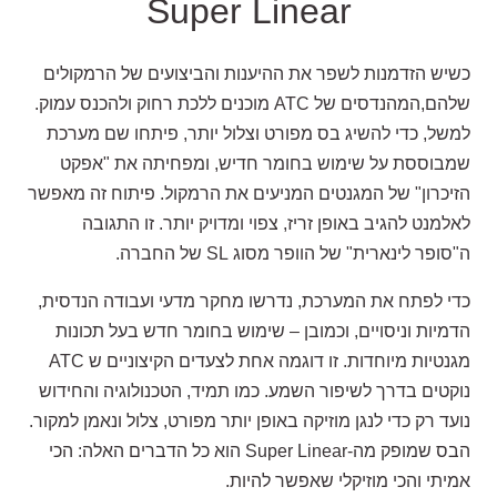
Super Linear
כשיש הזדמנות לשפר את ההיענות והביצועים של הרמקולים
שלהם,המהנדסים של ATC מוכנים ללכת רחוק ולהכנס עמוק.
למשל, כדי להשיג בס מפורט וצלול יותר, פיתחו שם מערכת
שמבוססת על שימוש בחומר חדיש, ומפחיתה את "אפקט
הזיכרון" של המגנטים המניעים את הרמקול. פיתוח זה מאפשר
לאלמנט להגיב באופן זריז, צפוי ומדויק יותר. זו התגובה
ה"סופר לינארית" של הוופר מסוג SL של החברה.
כדי לפתח את המערכת, נדרשו מחקר מדעי ועבודה הנדסית,
הדמיות וניסויים, וכמובן – שימוש בחומר חדש בעל תכונות
מגנטיות מיוחדות. זו דוגמה אחת לצעדים הקיצוניים ש ATC
נוקטים בדרך לשיפור השמע. כמו תמיד, הטכנולוגיה והחידוש
נועד רק כדי לנגן מוזיקה באופן יותר מפורט, צלול ונאמן למקור.
הבס שמופק מה-Super Linear הוא כל הדברים האלה: הכי
אמיתי והכי מוזיקלי שאפשר להיות.