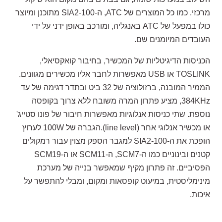
מרכזי. כמו כל המוצרים של ATC, ה-SIA2-100 מתוכנן ומיוצר
כולו במפעל של ATC באנגליה, ומורכב באופן ידני על ידי
העובדים המיומנים שם.
הכניסות הדיגיטליות של המכשיר, בחיבור קואקסיאלי,
TOSLINK או USB מאפשרות לחבר אליו מכשירים מגוונים.
הממיר המובנה, ברזולוציה של 32 ביט ובתדר דגימה של עד
384KHz, מציע פתרון המרה משובח ללא צרוך בקופסה
נוספת. שתי כניסות אנלוגיות מאפשרות חיבור של פונו סטייג'
או מכשיר אנלוגי אחר (line level).הגברה של 100W לערוץ
הופכת את ה-SIA2-100 למגבר הספק מצוין עבור רמקולים
קטנים ובינוניים כמו ה-SCM7, ה-SCM11 או ה-SCM19
הפסיביים. זה פתרון מקיף שמאפשר בנייה של מערכת
מינימליסטית, במיעוט קופסאות ומקום, ומבלי להתפשר על
איכות.