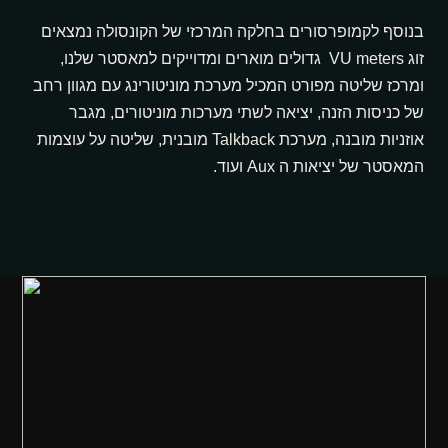
את
בנוסף לקמופרסורים בחלקה המרכזי של הקונסולה נמצאים
זוג VU meters גדולים מוארים ומדוייקים למאסטר שלנו,
ומרכז שליטה מפורט המכיל מערכת מוניטורינג עם מגוון רחב
של כניסות הזנה, יציאה לשתי מערכות מוניטורים, מגבר
פגישת ההדגמה והיעוץ תיערך בתיאום מראש במתחם שלנו.
אוזניות מובנה, מערכת Talkback מובנית, שליטה על עוצמות
התקשרו עכשיו או השאירו פרטים וניצור איתכם קשר לתיאום
המאסטר של יציאות ה Aux ועוד.