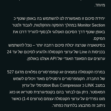
₪
75,700
מיוחד.
יחידת סיכום זו מאפשרת לנו להשתמש בה באופן שוטף כ
Monitor Section במהלך ההפקה וההקלטות, לעבוד ולנטר
באופן שוטף דרך הסיכום האנלוגי ולבסוף להוריד דרכו את
המיקס.
בסיטואציה שנרצה יכולת סיכום רחבה יותר – נוכל להשתמש
בכניסות ה Line של ערוצי הקונסולה ולהגיע לסיכום של עד 24
ערוצים עם הסאונד האגדי של API אצלנו באולפן.
במרכז הקונסולה נמצאים זוג קומפרסורים נפלאים מדגם 527
של החברה. הקומפרסורים ורסטילים מאוד ויכולים לשמש
במצב LINK כ Bus Compressor אופטימלי על ערוץ
המאסטר. ניתן גם לבחור בהם בקונפיגורצית סטריאו או כזוג
מונו נפרדים על ערוצי הקונסולה עצמם (ערוצים 1-4) כאשר
אני
מדיניות
ומסכים/ה שהמידע ישמש למענה לפנייה
ניתוב זה מתבצע בלחיצת כפתור.
מאשר/ת
הפרטיות
ולמטרות המפורטות בה