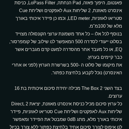
פאנטום, היפוך פאזה, Pad הנחתה, LoPass Filter, כניסת
אינסרט מאוזנת, 2 שליחות Aux לאפקטים ושליחת Cue
סטריאו לאוזניות, LED meter, וכמו כן פיידר איכותי באורך
מלא של 100מ"מ.
בנוסף לכל אלו – כל אחד משמונת ערוצי הקונסולה מצוייד
בסלוט ייעודי לסדרה 500 המאפשר לנו שילוב של קומפרסור,
EQ, או כל מעבד אחר מהסדרה למעט קדם מגברים אשר
כבר קיימים בערוץ.
את מיקומו של סלוט ה -500 בשרשרת הערוץ (לפני או אחרי
האינסרט) נוכל לקבוע בלחיצת כפתור.
הדגמת ציוד
בצד השני The Box 2 מכילה יחידת סיכום איכותית בת 16
ערוצים.
כל ערוץ סיכום מכיל כניסת אינסרט מאוזנת, יציאת Direct, 2
מבקש הדגמה עבור:
שליחות Aux לאפקטים ושליחת Cue סטריאו לאוזניות, פיידר
THE BOX II
איכותי באורך מלא, מתג 0dB שמבטל את הפיידר ומאפשר
לנו איפוס לצורך סיכום אחיד בלחיצת כפתור ללא צורך בכיול