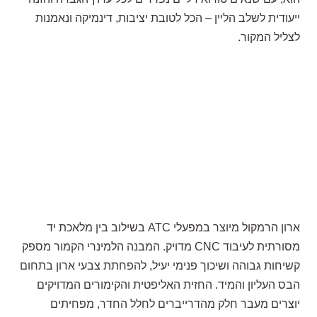
ייעודית לשלב הליין – הכל לטובת יציבות, דינמיקה ונאמנות
לצליל המקור.
ארון הרמקול מיוצר במפעלי ATC בשילוב בין מלאכת יד
מסורתית לעיבוד CNC מדויק. המבנה הלמינרי הקמור מספק
קשיחות גבוהה ושיכוך פנימי יעיל, להפחתת צבעי ארון בתחום
הבס העליון והמיד. החזית האליפטית והקימורים המדויקים
יוצרים מעבר חלק מהדרייברים לחלל החדר, מפחיתים