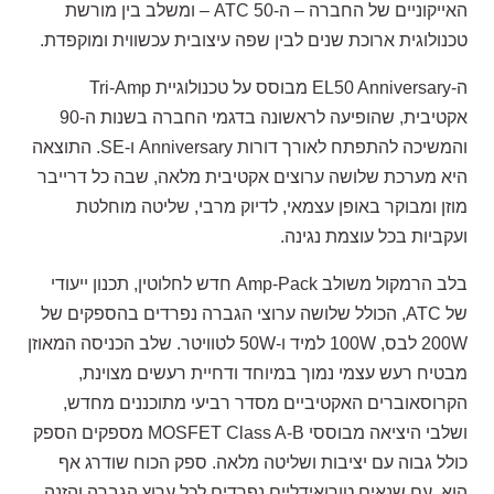
האייקוניים של החברה – ה-ATC 50 – ומשלב בין מורשת
טכנולוגית ארוכת שנים לבין שפה עיצובית עכשווית ומוקפדת.
ה-EL50 Anniversary מבוסס על טכנולוגיית Tri-Amp
אקטיבית, שהופיעה לראשונה בדגמי החברה בשנות ה-90
והמשיכה להתפתח לאורך דורות Anniversary ו-SE. התוצאה
היא מערכת שלושה ערוצים אקטיבית מלאה, שבה כל דרייבר
מוזן ומבוקר באופן עצמאי, לדיוק מרבי, שליטה מוחלטת
ועקביות בכל עוצמת נגינה.
בלב הרמקול משולב Amp-Pack חדש לחלוטין, תכנון ייעודי
של ATC, הכולל שלושה ערוצי הגברה נפרדים בהספקים של
200W לבס, 100W למיד ו-50W לטוויטר. שלב הכניסה המאוזן
מבטיח רעש עצמי נמוך במיוחד ודחיית רעשים מצוינת,
הקרוסאוברים האקטיביים מסדר רביעי מתוכננים מחדש,
ושלבי היציאה מבוססי MOSFET Class A-B מספקים הספק
כולל גבוה עם יציבות ושליטה מלאה. ספק הכוח שודרג אף
הוא, עם שנאים טורואידליים נפרדים לכל ערוץ הגברה והזנה