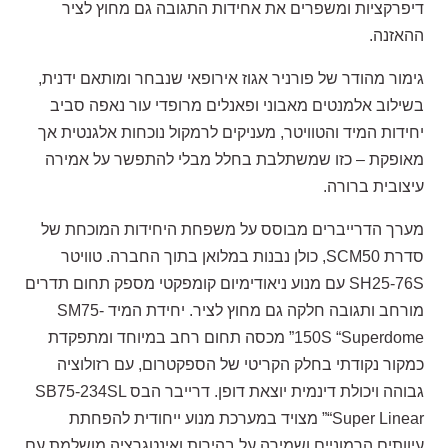
דיפרקציות ומשפרים את אחידות התגובה גם מחוץ לציר
ההאזנה.
גימור מהודר של פורניר אגוז אירופאי שנבחר ומותאם ידנית,
בשילוב אלמנטים מאבוני ופאנלים מרופדי עור נאפה סביב
יחידות המיד והטוויטר, מעניקים לרמקול נוכחות אלגנטית אך
מאופקת – כזו שמשתלבת בחלל מבלי להתפשר על אמירה
עיצובית ברורה.
מערך הדרייברים מבוסס על משפחת היחידות המוכחת של
סדרת SCM50, כולן נבנות במלואן בתוך החברה. טוויטר
SH25-76S עם מנוע ניאודימיום קומפקטי מספק תחום תדרים
מורחב ותגובה חלקה גם מחוץ לציר. יחידת המיד SM75-
150S “Superdome” מכסה תחום רחב במיוחד ומתפקדת
כמקור נקודתי בחלק הקריטי של הספקטרום, עם רזולוציה
גבוהה ויכולת דינמית יוצאת דופן. דרייבר הבס SB75-234SL
“Super Linear” מצויד במערכת מנוע ייחודית להפחתת
עיוותים הרמוניים ושמירה על בהירות ואינטגרציה מושלמת עם