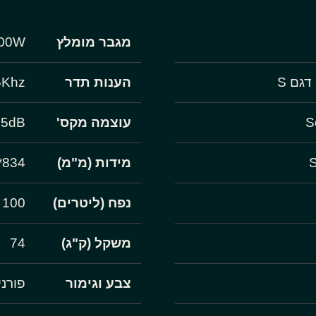
מגבר מומלץ
500W
הענות תדר
5Khz
עוצמה מקס'
15dB
מידות (מ"מ)
834*530*400
נפח (ליטרים)
100
משקל (ק"ג)
74
צבע וגימור
פורנ