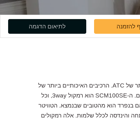
 להזמנה
לתיאום הדגמה
ה-SCM100SE של חברת ATC הם רמקולים קצה עליון במהדורה מיוחדת, חלק מהסדרה היוקרתית ביותר של ATC. הרכיבים האיכותיים ביותר של
החברה מותקנים בתיבה שתוכננה במיוחד עבור המהדורה המיוחדת הזו, וזמינה במבחר וריאציות וגימורים. ה-SCM100SE הוא רמקול 3way, וכל
. כל הרכיבים מיוצרים על ידי ATC עצמה, וכל אחד מהם בנפרד הוא מהטובים שבנמצא. הטוויטר
 הידוע של ATC – כולם רכיבים שהחברה פיתחה והינדסה לכלל שלמות. אלה רמקולים