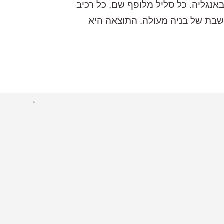
לים שמיוצרים כראוי למוצר עילית אמיתי. הרמקולים נבנים מאפס בעבודת יד, במפעל ATC שבאנגליה. כל סליל מלופף שם, כל רכיב
שבת של בניה מעולה. התוצאה היא