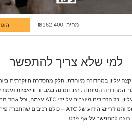
מחיר:
162,400
₪
הוסף
למי שלא צריך להתפשר
אחד משלושת האלמנטים שבו הוא מהדרג העליון
מדגם S, הוופר בקוטר "12 מסוג Super Linear והמידריינג
א רוצה להתפשר על אף פרט.