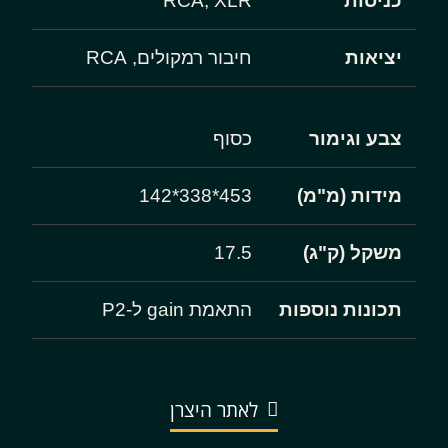
כניסות
RCA, XLR
יציאות
חיבור רמקולים, RCA
צבע וגימור
כסוף
מידות (מ"מ)
453*338*142
משקל (ק"ג)
17.5
תכונות נוספות
התאמת gain ל-P2
לאתר היצרן