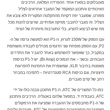
מונובלוקים במארז אחד. ההפרדה המלאה, הרכיבים
האיכותיים והתכנון המוקפד של המגבר אחראים לצליל
מפורט, שמעבר יפה דקויות מההקלטה המקורית ולא צובע את
הצליל. זה מגבר לחובבי מוזיקה אמיתיים, שרוצים להנות מכל
מה שיש לביצוע להציע, בלי התערבות מיותרת של הציוד.
עם הספק של 150W לערוץ, ה-P1 הוא למעשה גרסה של ה-
P2, עם הספק מופחת שני הדגמים מכוילים לעבודה משותפת
במקביל, כך שאפשר להשתמש באחד להגביר את התדרים
הגבוהים, ובשני – את הנמוכים (Bi Amp). יש ל-P1 כניסות
מאוזנות בחיבור XLR, שמשפרת את החסינות להפרעות
חיצוניות, וגם כניסות RCA סטנדרטיות – לתמיכה במבחר
רחב של קדם מגברים.
כמו כל המוצרים של ATC, ה-P1 מתוכנן ונבנה כולו על ידי
ATC, בעבודת יד, במפעל שלהם באנגליה. הרכיבים והתכנון
של ה-P1 מתבססים על ההגברה שמניעה את הרמקולים
האקטיביים והמוניטורים המקצועיים של ATC, מערכות עליהם