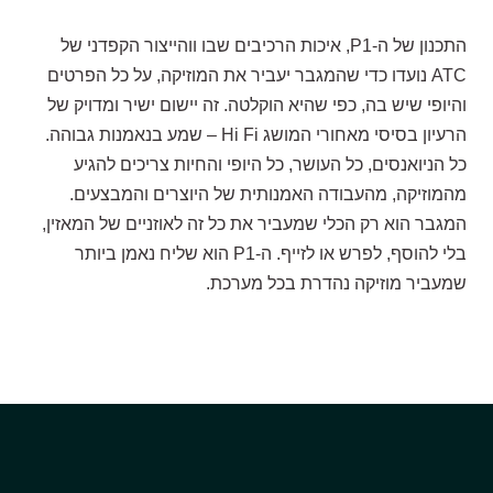
התכנון של ה-P1, איכות הרכיבים שבו ווהייצור הקפדני של
הדגמת ציוד
ATC נועדו כדי שהמגבר יעביר את המוזיקה, על כל הפרטים
והיופי שיש בה, כפי שהיא הוקלטה. זה יישום ישיר ומדויק של
הרעיון בסיסי מאחורי המושג Hi Fi – שמע בנאמנות גבוהה.
מבקש הדגמה עבור:
כל הניואנסים, כל העושר, כל היופי והחיות צריכים להגיע
P1
מהמוזיקה, מהעבודה האמנותית של היוצרים והמבצעים.
המגבר הוא רק הכלי שמעביר את כל זה לאוזניים של המאזין,
₪
12,200
בלי להוסף, לפרש או לזייף. ה-P1 הוא שליח נאמן ביותר
שמעביר מוזיקה נהדרת בכל מערכת.