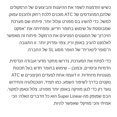
כשיש הזדמנות לשפר את ההיענות והביצועים של הרמקולים
שלהם,המהנדסים של ATC מוכנים ללכת רחוק ולהכנס עמוק.
למשל, כדי להשיג בס מפורט וצלול יותר, פיתחו שם מערכת
שמבוססת על שימוש בחומר חדיש, ומפחיתה את "אפקט
הזיכרון" של המגנטים המניעים את הרמקול. פיתוח זה מאפשר
לאלמנט להגיב באופן זריז, צפוי ומדויק יותר. זו התגובה
ה"סופר לינארית" של הוופר מסוג SL של החברה.
כדי לפתח את המערכת, נדרשו מחקר מדעי ועבודה הנדסית,
הדמיות וניסויים, וכמובן – שימוש בחומר חדש בעל תכונות
מגנטיות מיוחדות. זו דוגמה אחת לצעדים הקיצוניים ש ATC
נוקטים בדרך לשיפור השמע. כמו תמיד, הטכנולוגיה והחידוש
נועד רק כדי לנגן מוזיקה באופן יותר מפורט, צלול ונאמן למקור.
הבס שמופק מה-Super Linear הוא כל הדברים האלה: הכי
אמיתי והכי מוזיקלי שאפשר להיות.