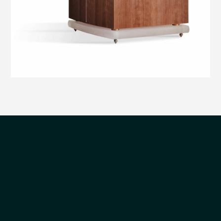
אני
מדיניות
ומסכים/ה שהמידע ישמש למענה לפנייה
מאשר/ת
הפרטיות
ולמטרות המפורטות בה
את
פגישת ההדגמה והיעוץ תיערך בתיאום מראש במתחם שלנו.
התקשרו עכשיו או השאירו פרטים וניצור איתכם קשר לתיאום