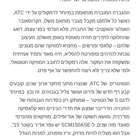
ההגברה המובנית מותאמת במיוחד לרמקולים על ידי ATC,
כאשר כל אלמנט מקבל מגבר מותאם משלו. הקרוסאובר
האנלוגי והאקטיבי של החברה, פלא הנדסי בפני עצמו, דואג
שהחלוקה לתדרים תהיה מאוזנת באופן מושלם. העיצוב
שלהם – קלאסי ומרשים – מחמיא למוזיקה שהם מנגנים:
נוכחת להדהים ומפורטת להפליא, חיה מאוד ותמיד אמיתית
ומשקפת את המקור. אלה רמקולים לחובב המוזיקה הטוטאלי,
ולמי שלא צריך ולא רוצה להתפשר על אף פרט.
הטוויטרים של ATC, שנוצרו מתוך מחקר ארוך שנים, קובעים
קבע רף חדש של פירוט ועושר צליל בגבוהים. זה נכון במיוחד
לדגם S של הטוויטר – שמותקן רק בסדרות הגבוהות של
החברה. הדרייבר שמנגן את תדרי הביניים הוא קלאסיקה
מודרנית, ומושא תשוקה של אודיופילים, מוזיקאים ומהנדסי
סאונד מזה שנים. ל-SCM150ASE יש וופר אדיר בקוטר 15”,
אבל הוא מצליח להיות מדויק, זריז ומפורט, למרות הגודל