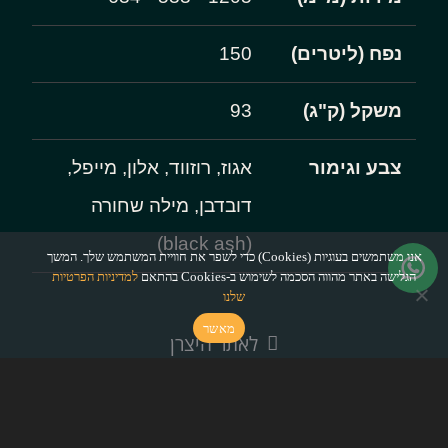
נפח (ליטרים)
150
משקל (ק"ג)
93
צבע וגימור
אגוז, רוזווד, אלון, מייפל,
דובדבן, מילה שחורה
(black ash)
אנו משתמשים בעוגיות (Cookies) כדי לשפר את חוויית המשתמש שלך. המשך
הגלישה באתר מהווה הסכמה לשימוש ב-Cookies בהתאם
למדיניות הפרטיות
שלנו
מאשר
לאתר היצרן