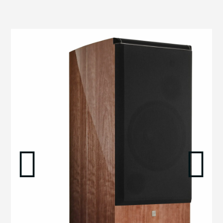
הדגמת ציוד
מבקש הדגמה עבור:
SCM150SE
₪
199,200