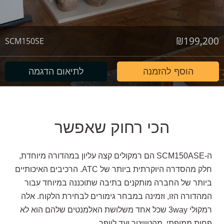
₪
199,200
SCM150SE
הוסף להזמנה
לתיאום הדגמה
הכי רחוק שאפשר
ה-SCM150ASE הם רמקולים קצה עליון במהדורה מיוחדת,
חלק מהסדרה היוקרתית ביותר של ATC. הרכיבים האיכותיים
ביותר של החברה מותקנים בתיבה שתוכננה במיוחד עבור
המהדורה הזו, וזמינה במבחר גימורים לבחירת הלקוח. אלה
רמקולי 3way שכל אחד משלושת האלמנטים שלהם הוא לא
פחות ממופתי, מהטוויטר ועד לוופר.