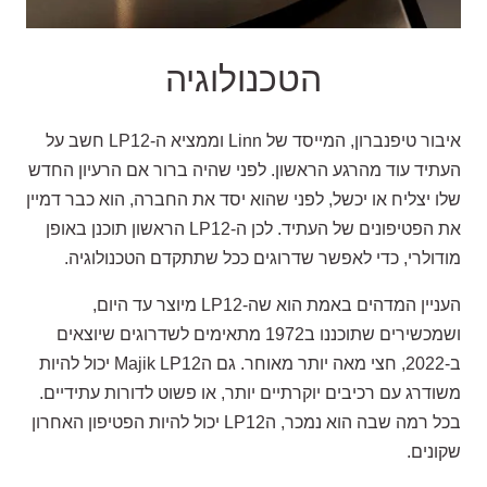
הטכנולוגיה
איבור טיפנברון, המייסד של Linn וממציא ה-LP12 חשב על
העתיד עוד מהרגע הראשון. לפני שהיה ברור אם הרעיון החדש
שלו יצליח או יכשל, לפני שהוא יסד את החברה, הוא כבר דמיין
את הפטיפונים של העתיד. לכן ה-LP12 הראשון תוכנן באופן
מודולרי, כדי לאפשר שדרוגים ככל שתתקדם הטכנולוגיה.
העניין המדהים באמת הוא שה-LP12 מיוצר עד היום,
ושמכשירים שתוכננו ב1972 מתאימים לשדרוגים שיוצאים
ב-2022, חצי מאה יותר מאוחר. גם הMajik LP12 יכול להיות
משודרג עם רכיבים יוקרתיים יותר, או פשוט לדורות עתידיים.
בכל רמה שבה הוא נמכר, הLP12 יכול להיות הפטיפון האחרון
שקונים.