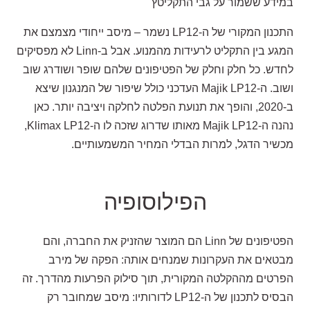
במידע ששמור על גבי התקליטץ
התכנון המקורי של ה-LP12 נשמר – מיסב ייחודי מצמצם את
המגע בין התקליט לרעידות מהמנוע. אבל ב-Linn לא מפסיקים
לחדש. כל חלק וחלק של הפטיפונים שלהם שופר ושודרג שוב
ושוב. ה-Majik LP12 העדכני כולל שיפור של המנגנון שיצא
ב-2020, והופך את תנועת הפלטה לחלקה ויציבה יותר. כאן
נהנה ה-Majik LP12 מאותו שדרוג שזכה לו ה-Klimax LP12,
מכשיר הדגל, למרות הבדלי המחיר המשמעותיים.
הפילוסופיה
הפטיפונים של Linn הם המוצר שהזניק את החברה, והם
מבטאים את העקרונות שמנחים אותה: הפקה של מירב
הפרטים מההקלטה המקורית, תוך סילוק הפרעות מהדרך. זה
הבסיס לתכנון של ה-LP12 לדורותיו: מיסב שמחובר רק