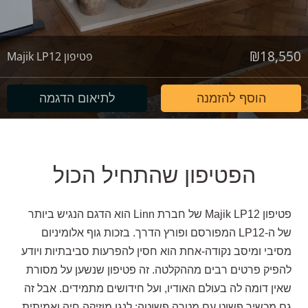
₪
18,550
פטיפון Majik LP12
הוסף להזמנה
לתיאום הדגמה
הפטיפון שהתחיל הכול
פטיפון Majik LP12 של חברת Linn הוא הדגם הנגיש ביותר
של ה-LP12 המפורסם ופורץ הדרך. בזכות גוף אלומיניום
מסיבי ומיסב נקודה-אחת הוא חסין להפרעות סביבתיות ויודע
להפיק פרטים רבים מההקלטה. זה פטיפון שנשען על מסורת
שאין דומה לה בעולם האודיו, ועל חידושים מתמידים. אבל זה
גם מכשיר פשוט עם מטרה פשוטה: לנגן מוזיקה חיה ואמיתית