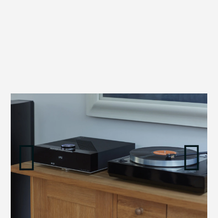
הדגמת ציוד
מבקש הדגמה עבור:
פטיפון Majik LP12
₪
18,550