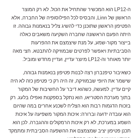
ה-LP12 הוא המכשיר שהתחיל את הכול. לא רק המוצר
הראשון של Linn, והבסיס לכל הפילוסופיה של החברה, אלא
הפטיפון הראשון שתוכנן כדי להשיג צליל בנאמנות גבוהה. זו
היתה הפעם הראשונה שחברה השקיעה משאבים כאלה
בייצור מקור-שמע, על מנת שיצמצם את ההפרעות
הסביבתיות ויאפשר לפרטים שבמוזיקה להתבטא. חצי מאה
יותר מאוחר וה-LP12 מיוצר עדיין, ועדיין מחדש ומוביל.
כשאיבור טיפנברון רצה לבנות פטיפון בנאמנות גבוהה,
שישמר את היופי שבמוזיקה, זה היה רק כי פטיפון כזה לא היה
קיים עדיין. למעשה, כשהוא דיבר על החשיבות של המקור
בתוך מערכת הסטריאו, הוא נתקל בספקנות ואפילו בלעג. רק
בזכות הדגמות רבות הוא הצליח לשכנע אחרים במה שהיום
הוא עובדה ידועה וברורה: איכות המקור משפיעה על איכות
השמע במערכת, לא רק איכות הרמקולים וההגברה. לכן הוא
תכנן פטיפון יציב שמצמצם את ההשפעה הסביבתית ומתמקד