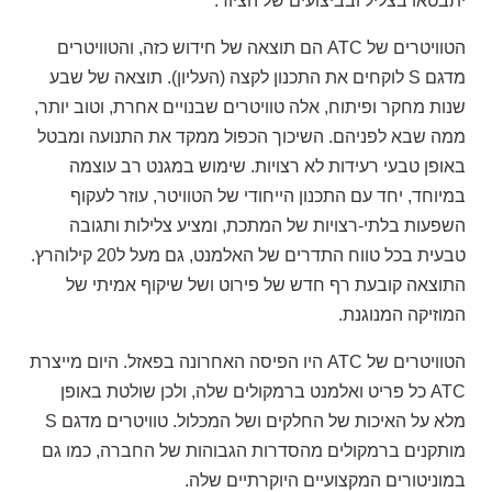
יתבטאו בצליל ובביצועים של הציוד.
הטוויטרים של ATC הם תוצאה של חידוש כזה, והטוויטרים
מדגם S לוקחים את התכנון לקצה (העליון). תוצאה של שבע
שנות מחקר ופיתוח, אלה טוויטרים שבנויים אחרת, וטוב יותר,
ממה שבא לפניהם. השיכוך הכפול ממקד את התנועה ומבטל
באופן טבעי רעידות לא רצויות. שימוש במגנט רב עוצמה
במיוחד, יחד עם התכנון הייחודי של הטוויטר, עוזר לעקוף
השפעות בלתי-רצויות של המתכת, ומציע צלילות ותגובה
טבעית בכל טווח התדרים של האלמנט, גם מעל ל20 קילוהרץ.
התוצאה קובעת רף חדש של פירוט ושל שיקוף אמיתי של
המוזיקה המנוגנת.
הטוויטרים של ATC היו הפיסה האחרונה בפאזל. היום מייצרת
ATC כל פריט ואלמנט ברמקולים שלה, ולכן שולטת באופן
מלא על האיכות של החלקים ושל המכלול. טוויטרים מדגם S
מותקנים ברמקולים מהסדרות הגבוהות של החברה, כמו גם
במוניטורים המקצועיים היוקרתיים שלה.