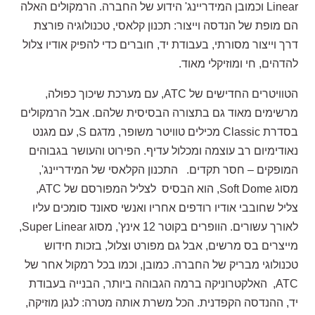
Linear וכמובן המידריינג' הידוע של החברה. הרמקולים האלה
הם מופת של הנדסה וייצור: תכנון קלאסי, טכנולוגיה פורצת
דרך וייצור מסורתי, בעבודת יד, חוברים כדי להפיק אודיו צלול
להדהים, חי ומוזיקלי מאוד.
הטוויטרים החדישים של ATC, עם מערכת שיכוך כפולה,
מרשימים מאוד גם בתצורה הבסיסית שלהם. אבל הרמקולים
בסדרת Classic מכילים טוויטר משופר, מדגם S, עם מגנט
נאודימיום רב עוצמה ומכלול עדיף. הפירוט והעושר בגבוהים
המופקים – חסר תקדים. התכנון הקלאסי של המידריינג',
מסוג Soft Dome, הוא הבסיס לצליל המפורסם של ATC,
צליל שחובבי אודיו רודפים אחריו ואנשי סאונד סומכים עליו
לאורך עשורים. הוופרים בקוטר 12 אינץ', מסוג Super Linear,
מייצרים בס מרשים, אבל גם מפורט וצלול, בזכות חידוש
טכנולוגי מבריק של החברה. כמובן, וכמו בכל רמקול אחר של
ATC, האלקטרוניקה ברמה הגבוהה ביותר, הבנייה בעבודת
יד, ההנדסה הקפדנית. הכל משרת אותה מטרה: לנגן מוזיקה,