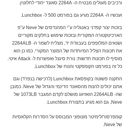
ורכיבים מעולים מבטיח ה- 2264A סאונד יחודי לחלוטין.
ועכשיו ה- 2264A מגיע גם בפורמט 500 ל- Lunchbox.
בזכות יצור קפדני באנגליה ע"י המהנדסים של Neve ע"פ
הארכיטקטורה המקורית ובזכות שימוש בחלקים מקוריים
ושנאים המלופפים בעבוודת יד, מצליח לשמר ה- 2264ALB
את תכונות הצליל המיוחדות של המוצר המקורי. כמו כן הוא
מוסיף לו תכונות חדשות: נורת סיגנל ואפשרות ל- Attack איטי.
כל זה בפורמט הקומפקטי והנוח של Lunchbox.
התקנה פשוטה בקופסאת Lunchbox (לרכישה בנפרד) וגם
אתם יכולים להנות מהסאונד הדינמי והגדול של Neve. כמובן
שה- 2264ALB הואזיווג מושלם לקדם המגבר 1073LB של
Neve, גם הוא מגיע בתצורת Lunchbox.
קומפרסור/לימיטר מונופוני המבוסס על הסדרות הקלאסיות
של Neve.