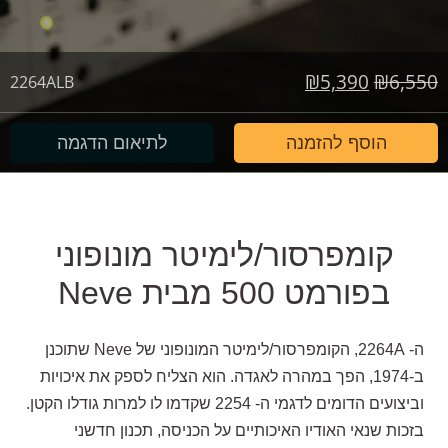
המחיר
המחיר
₪
5,390
₪
6,550
2264ALB
המקורי
הנוכחי
היה:
הוא:
הוסף להזמנה
לתיאום הדגמה
₪5,390.
₪6,550.
קומפרסור/לימיטר מונופוני
בפורמט 500 מבית Neve
ה- 2264A, הקומפרסור/לימיטר המונופוני של Neve שתוכנן
ב-1974, הפך במהרה לאגדה. הוא הצליח לספק את איכויות
וביצועים הדומים לדגמי ה- 2254 שקדמו לו למרות גודלו הקטן.
בזכות שנאי האודיו האיכותיים על הכניסה, תכנון חדשני