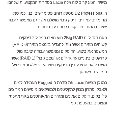
מישהו הגיע קרוב לזה אלה
Lacie
בסדרות המקצועיות שלהם
:
ה
D2
Professional
מספק רוחב פס מרשים ובנוי כמו טנק
מחומרים עמידים. דיסק גיבוי מושלם אשר גם מאפשר לעבוד
ישירות ממנו בפרויקטים קטנים עד בינוניים
.
האח הגדול, ה
2Big RAID
הוא מארז המכיל 2 דיסקים
קשיחים מהירים אשר ניתן להגדיר ב"מצב מהיר"
(RAID 0)
המשפר את ביצועי הדיסקים ומאפשר עבודה יציבה מול
פרויקטים בינוניים עד גדולים או "מצב גיבוי"
(
RAID 1)
אשר
משכפל את המידע בין הדיסקים ויוצר גיבוי מלא ותמידי של
המידע המאוחסן
.
כמו כן מציעה
Lacie
את סדרת ה
-Rugged
העמידה למים
ולאבק. פתרון מצוין לתקליטנים ולמוזיקאים מופיעים המריצים
פלייבקים. דיסקים אמינים ומהירים המאוחסנים בגוף מתכתי
ומצופים במעטפת גומי
.