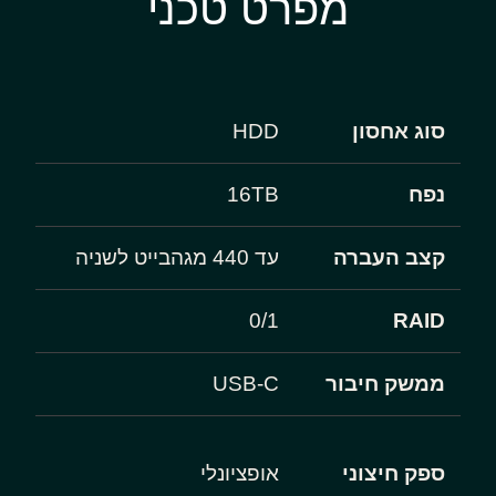
מפרט טכני
סוג אחסון
HDD
נפח
16TB
קצב העברה
עד 440 מגהבייט לשניה
0/1
RAID
ממשק חיבור
USB-C
ספק חיצוני
אופציונלי