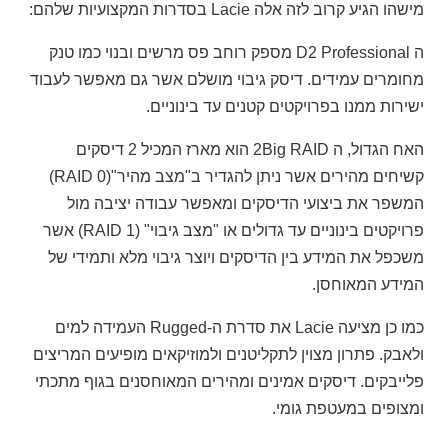
מישהו הגיע קרוב לזה אלה
Lacie
בסדרות המקצועיות שלהם
:
ה
D2
Professional
מספק רוחב פס מרשים ובנוי כמו טנק
מחומרים עמידים. דיסק גיבוי מושלם אשר גם מאפשר לעבוד
ישירות ממנו בפרויקטים קטנים עד בינוניים
.
האח הגדול, ה
2Big RAID
הוא מארז המכיל 2 דיסקים
קשיחים מהירים אשר ניתן להגדיר ב"מצב מהיר"
(RAID 0)
המשפר את ביצועי הדיסקים ומאפשר עבודה יציבה מול
פרויקטים בינוניים עד גדולים או "מצב גיבוי"
(
RAID 1)
אשר
משכפל את המידע בין הדיסקים ויוצר גיבוי מלא ותמידי של
המידע המאוחסן
.
כמו כן מציעה
Lacie
את סדרת ה
-Rugged
העמידה למים
ולאבק. פתרון מצוין לתקליטנים ולמוזיקאים מופיעים המריצים
פלייבקים. דיסקים אמינים ומהירים המאוחסנים בגוף מתכתי
ומצופים במעטפת גומי
.