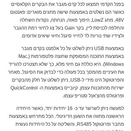
בפנל הקדמי תמצאו לכל קדם-מגבר את הבקרים הקלאסיים
כאשר הם נשלטים באמצעות שישה מתגים מוארים: פאנטום
48V, מתג LowZ, היפוך פאזה, הנחתה, נקודות השחלה
והחלפה לכניסת ליין. בקר Gain בעל צג לחיווי רמת ההגבר
ולצידיו שתי נוריות לד לחייוי סיגנל וחיווי שיאים אדומים.
באמצעות USB ניתן לשלוט על כל אלמנט בקדם מגבר
באמצעות התוכנה המסופקת שחוצה פלטפורמות (Mac,
Windows). היא כוללת גם חיווי מלא, כך שלא תצטרכו להוריד
את העיניים מהמסך בכל פעולה כדי לבדוק את הסיגנל. מאחר
והפרוטוקול הינו מידי ל-USB, ניתן לשלוט על חלק מהבקרים
ישירות מהתוכנות עצמן. קיובייס באמצעות ה- QuickControl
ופרוטולס מהצ'אנל סטריפ עצמו.
למעשה ניתן לשרשר עד כ- 16 יחידות יחד, כאשר היחידה
הראשונה מתווה את השעון הדיגיטלי. הכל מתרחש באמצעות
מחבר ופרוטוקול RS485, והשליטה על כל היחידות נעשית