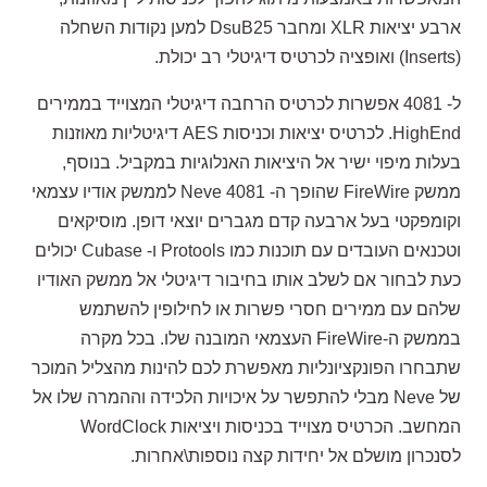
ארבע יציאות XLR ומחבר DsuB25 למען נקודות השחלה
(Inserts) ואופציה לכרטיס דיגיטלי רב יכולת.
ל- 4081 אפשרות לכרטיס הרחבה דיגיטלי המצוייד בממירים
HighEnd. לכרטיס יציאות וכניסות AES דיגיטליות מאוזנות
בעלות מיפוי ישיר אל היציאות האנלוגיות במקביל. בנוסף,
ממשק FireWire שהופך ה- Neve 4081 לממשק אודיו עצמאי
וקומפקטי בעל ארבעה קדם מגברים יוצאי דופן. מוסיקאים
וטכנאים העובדים עם תוכנות כמו Protools ו- Cubase יכולים
כעת לבחור אם לשלב אותו בחיבור דיגיטלי אל ממשק האודיו
שלהם עם ממירים חסרי פשרות או לחילופין להשתמש
בממשק ה-FireWire העצמאי המובנה שלו. בכל מקרה
שתבחרו הפונקציונליות מאפשרת לכם להינות מהצליל המוכר
של Neve מבלי להתפשר על איכויות הלכידה וההמרה שלו אל
המחשב. הכרטיס מצוייד בכניסות ויציאות WordClock
לסנכרון מושלם אל יחידות קצה נוספות\אחרות.