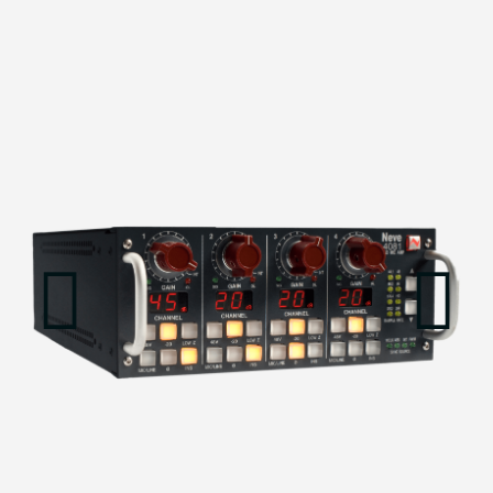
הדגמת ציוד
מבקש הדגמה עבור:
4081
₪
16,970