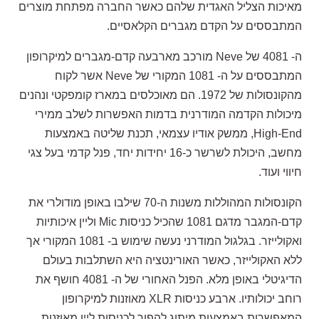
מאיכות הצליל האגדית שלהם כאשר החברה מפתחת מוצרים
המתבססים על הקדם מגברים הקלאסיים.
ה- 4081 של Neve מורכב מארבעה קדם-מגברים למיקרופון
המתבססים על ה- 1081 המקורי של Neve אשר לקוח
מהקונסולות של 1972. הם מאוכלסים במארז קומפקטי ונהנים
מיכולות הקדמה המודרנית בדמות האפשרות לשלב ממירי
High-End, ממשק אודיו עצמאי, תכנת שליטה באמצעות
מחשב, היכולת לשרשר כ-16 יחידות יחד, פנל קדמי בעל צגי
חיווי ועוד.
הקונסולות המהוללות משנות ה-70 שילבו באופן מודולרי את
קדם-המגבר מדגם 1081 שהכיל כניסות Mic וליין איכותיות
ואקולייזר. בגלגול המודרני נעשה שימוש ב- 1081 המקורי אך
ללא האקולייזר, כאשר האורינטציה היא השתלבות בעולם
הדיגיטלי באופן מלא. הפנל האחורי של ה- 4081 חושף את
רוחב יכולותיו. ארבע כניסות XLR מאוזנות למיקרופון
המאפשרות באמצעות מיתוג להפוך לכניסות ליין מאוזנות,