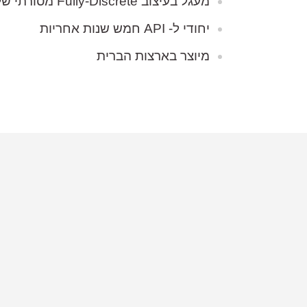
מעגל בעיצוב Fully-Discrete מסורתי של API עם 2520 Op Amp
יחודי ל- API חמש שנות אחריות
מיוצר בארצות הברית
פגישת ההדגמה והיעוץ תיערך בתיאום מראש במתחם שלנו. התקשרו ע
איתכם קשר לתיאום