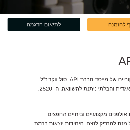
 להזמנה
לתיאום הדגמה
ה-512V הינו גרסה מתקדמת של ה- 512C של API.הוא נותר נאמן לתכנון המעגלים והאלקטרוניקה המקוריים של מייסד חברת API, סול ווקר ז"ל.
השנאים הייחודיים שעוצבו במיוחד על מנת לשרת את קדם המגברים של החברה, ויחידת ה- Op Amp האגדית והבלתי ניתנת להשוואה, ה- 2520,
גבר בעל צליל עשיר ומאוד מוזיקלי באופיו. כמו כל מוצר בסדרת 500 של API, ישרת אולפנים מקצועיים וביתיים החפצים
 מנת להחזיק לנצח. היחידות יוצאות ברמת