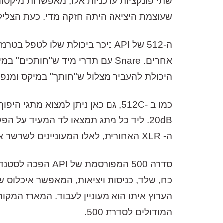
שעוצמת היציאה היתה חזקה מדי. כעת הצליל האנלוגי הגדול והעשיר של API נשלט ב
ה-512 של API ניכר ביכולת שלו 
היכולת להעביר מצלול ש"חותך" במיקס ומנפק ש
ה- XLR האחורית, לאלו המעוניינים לשרשר אליו עוד יחידות עיבוד במארז סדרת ה- 500.
כח, שלד, כניסות ויציאות, המאפשר איכלוס ש
המודולים לסדרת 500.