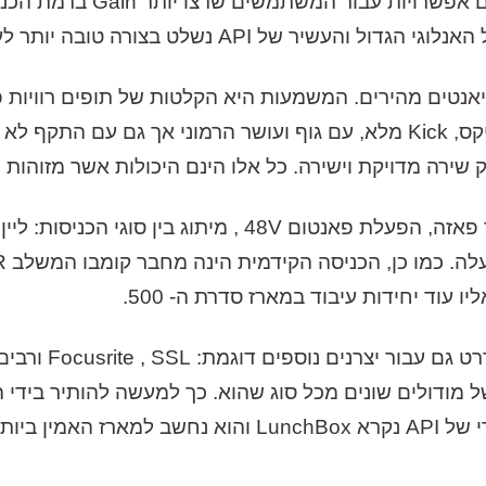
שתי פונקציות עדכניות אלו,
צורה טובה יותר לעבודה מול מערכות דיגיטאליות.
לטפל בטרנזיאנטים מהירים. המשמעות היא הקלטות של תופים רוו
אחרים. Snare עם תדרי מיד ש"חותכים" במיקס, Kick מלא, עם גוף ועושר הר
ירה מדויקת וישירה. כל אלו הינם היכולות אשר מזוהות מיי
כמו ב -512C, גם כאן ניתן למצוא מתגי היפוך פאזה, הפעלת פא
סדרה 500 המפורס
ל מודולים שונים מכל סוג שהוא. כך למעשה להותיר בידי 
הערוץ איתו הוא מעוניין לעבוד. המארז המקורי של API נקר