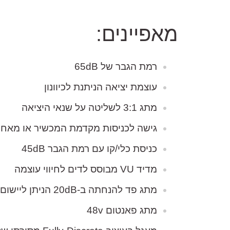
מאפיינים:
רמת הגבר של 65dB
עוצמת יציאה הניתנת לכיוונון
מתג 3:1 לשליטה על שנאי היציאה
גישה לכניסות מקדמת המכשיר או מאחור
מבקש הדגמה עבור:
כניסת כלי/קו עם רמת הגבר 45dB
מדיד VU מבוסס לדים לחיווי עוצמה
מתג פד להנחתה ב-20dB הניתן ליישום על מיקרופון/קו/כלי
12V
מתג פאנטום 48v
,990