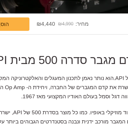
המחיר
המחיר
מחיר:
4,440
₪
הוסף
₪
4,990
הנוכחי
המקורי
היה:
הוא:
₪4,990.
₪4,440.
מגבר סדרה 500 מבית API
דגל וסמל בעולם האודיו המקצועי מאז 1967.
ה- 512V הינו קדם-מ
 המגבר מורכב ידנית ונבנה בסטנדרטים הגבוהים ביותר על