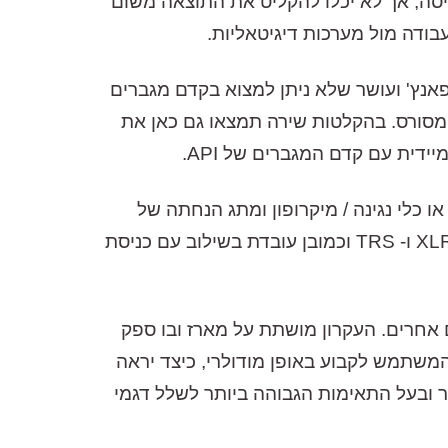
 מאפשרות מיקסום אפשרויות עבור המשתמשים שרצו יותר Gain ברמת הכניסה, אך לא יכלו להקליט את התוצאה משום
יות פאנץ' ועושר שלא ניתן למצוא בקדם מגברים
מוני אך גם עם התקף לא מסורס. בהקלטות שירה תמצאו גם כאן את
דית עם קדם המגברים של API.
נטום 48V , מיתוג בין סוגי הכניסות: ליין או כלי נגינה / מיקרופון ומתג הנחתה של
20dB. ליד כל מתג תמצאו לד המעיד על הפעלה. כמו כן, הכניסה הקידמית הינה מחבר קומבו המשלב XLR ו- TRS וכמובן עובדת בשילוב עם כניסת
מת של API הפכה לסטנדרט גם עבור יצרנים נוספים דוגמת: Focusrite , SSL ורבים אחרים. העקרון מושתת על מארז ובו ספק
המשתמש לקבוע באופן מודולרי, כיצד יראה
א LunchBox והוא נחשב למארז האמין ביותר ובעל התאימות הגבוהה ביותר לשלל דגמי