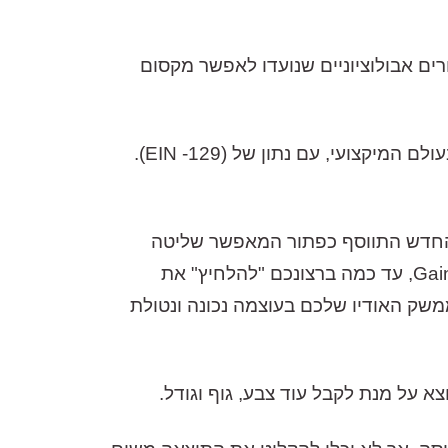
ה- 512C. השינויים שבו הינם בגדר שיפורים אבולוציוניים שנועדו לאפשר מקסום
קדם המגבר בעל אפשרות מיתוג בין מיקרופון, ליין וכלי נגינה, הוא מנפק רמת רעש מהנמוכות הקיימות בעולם המיקצועי, עם נתון של (129- EIN).
ום של 10dB עד ל- 65dB מרשימים. כעת בדגם החדש התווסף כפתור המאפשר שליטה
בעוצמת האות היוצא! המשמעות המידית היא, היכולת שלכם המשתמשים, לקבוע באמצעות כפתור ה- Gain, עד כמה ברצונכם "להלחיץ" את
משק האודיו שלכם בעוצמה נכונה ונטולת