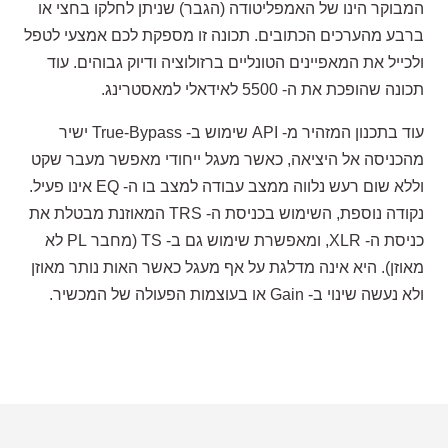
המבוקר הינו של האמפליטודה (הגבר) שניתן לחלקו בחצי או
ברבע מהערכים הכתובים. תכונה זו מספקת לכם אמצעי לטפל
ולכייל את המאפיינים הטונליים ברזולוציה ודיוק גבוהים. עוד
תכונה שהופכת את ה- 5500 לאידאלי למאסטרינג.
עוד בתכנון המזהיר מ- API שימוש ב- True-Bypass ישיר
מהכניסה אל היציאה, כאשר מעגל ייחודי מאפשר מעבר שקט
וללא שום רעש נלווה ממצב עבודה למצב בו ה- EQ אינו פעיל.
נקודה נוספת, השימוש בכניסת ה- TRS המאוזנת מבטלת את
כניסת ה- XLR, ומאפשרת שימוש גם ב- TS (מחבר PL לא
מאוזן). היא אינה מדלגת על אף מעגל כאשר האות נותר מאוזן
ולא נעשה שינוי ב- Gain או בעוצמות הפעולה של המכשיר.