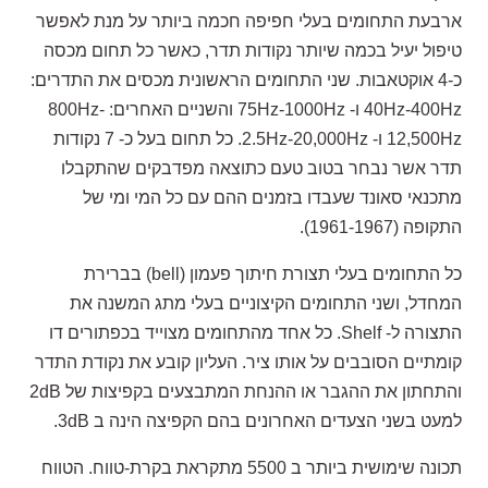
ארבעת התחומים בעלי חפיפה חכמה ביותר על מנת לאפשר
טיפול יעיל בכמה שיותר נקודות תדר, כאשר כל תחום מכסה
כ-4 אוקטאבות. שני התחומים הראשונית מכסים את התדרים:
40Hz-400Hz ו- 75Hz-1000Hz והשניים האחרים: 800Hz-
12,500Hz ו- 2.5Hz-20,000Hz. כל תחום בעל כ- 7 נקודות
תדר אשר נבחר בטוב טעם כתוצאה מפדבקים שהתקבלו
מתכנאי סאונד שעבדו בזמנים ההם עם כל המי ומי של
התקופה (1961-1967).
כל התחומים בעלי תצורת חיתוך פעמון (bell) בברירת
המחדל, ושני התחומים הקיצוניים בעלי מתג המשנה את
התצורה ל- Shelf. כל אחד מהתחומים מצוייד בכפתורים דו
קומתיים הסובבים על אותו ציר. העליון קובע את נקודת התדר
והתחתון את ההגבר או ההנחת המתבצעים בקפיצות של 2dB
למעט בשני הצעדים האחרונים בהם הקפיצה הינה ב 3dB.
תכונה שימושית ביותר ב 5500 מתקראת בקרת-טווח. הטווח