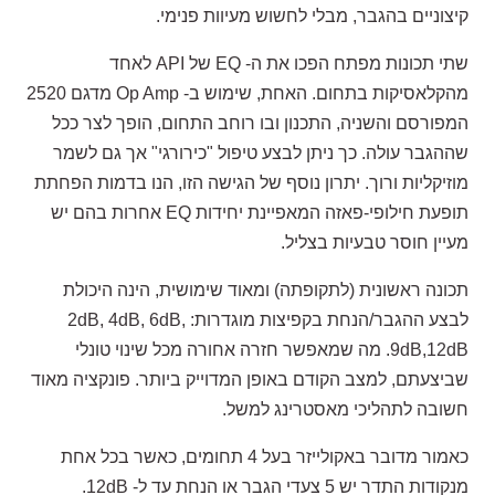
קיצוניים בהגבר, מבלי לחשוש מעיוות פנימי.
שתי תכונות מפתח הפכו את ה- EQ של API לאחד
מהקלאסיקות בתחום. האחת, שימוש ב- Op Amp מדגם 2520
המפורסם והשניה, התכנון ובו רוחב התחום, הופך לצר ככל
שההגבר עולה. כך ניתן לבצע טיפול "כירורגי" אך גם לשמר
מוזיקליות ורוך. יתרון נוסף של הגישה הזו, הנו בדמות הפחתת
תופעת חילופי-פאזה המאפיינת יחידות EQ אחרות בהם יש
מעיין חוסר טבעיות בצליל.
תכונה ראשונית (לתקופתה) ומאוד שימושית, הינה היכולת
לבצע ההגבר/הנחת בקפיצות מוגדרות: 2dB, 4dB, 6dB,
9dB,12dB. מה שמאפשר חזרה אחורה מכל שינוי טונלי
שביצעתם, למצב הקודם באופן המדוייק ביותר. פונקציה מאוד
חשובה לתהליכי מאסטרינג למשל.
כאמור מדובר באקולייזר בעל 4 תחומים, כאשר בכל אחת
מנקודות התדר יש 5 צעדי הגבר או הנחת עד ל- 12dB.