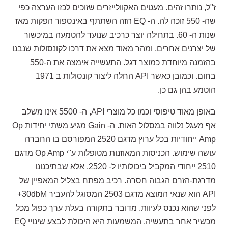
ז"ל, נותרו זהים. מעטים האקוולייזרים שזוכים לכזו הערצה כפי
שה- 550 זוכה לה. ה- EQ הזה השתתף באינספור הפקות מאז
שנות ה- 60. בתחילה יוצר כרכיב שנועד להטמעה במיכשור
של יצרנים אחרים, ומהר מאוד מצא את דרכו לקונסולות שנבנו
בהזמנה מיוחדת כמוצר דגל. התעשייה אימצה את ה-550
בחום. וכמובן כאשר API החלה ליצור קונסולות ב 1971
הוטמע בהן גם כן.
באופן מאוד טיפוסי וכמו כל מוצרי API, ה- 5500 אינו משלב
אף מעגל נלווה במסלול האות. ה- Gain מגיע משתי יחידות Op
Amp ייחודיות בכל ערוץ מדגם 2520 המפורסם בו החברה
עושה שימוש. הכניסות המאוזנות מטופלות ע"י Op Amp מדגם
2510 ייחודי המקביל ביכולותיו ל- 2520, אלא שבתיכנונו
מדרגת-הזרם הגבוה חסרה. רכיב מפתח בצליל המאפיין של
API הוא שנאי המוצא מדגם 2503 המסוגל להעביר 30dbM+
לפני שהוא נכנס לעיוות. מדובר בתקורה בעלת ערך כפול מכל
מכשיר אחר בתעשיה. המשמעות היא היכולת לבצע שינויי EQ