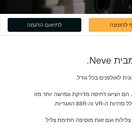
 להזמנה
לתיאום הדגמה
Neve.
.
מעבדי הדינמיקה מסוג VCA של Neve הותקנו לראשונה בשנות ה-70 המוקדמות בקונסולות מסדרת 50. הם הציעו דחיסה מדויקת וגמישה יותר מזו
המאפשרת צלילות ועם זאת מוסיפה חתימת צליל