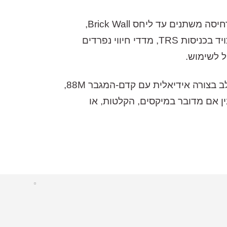
המכשיר כולל מאפיינים מתקדמים כמו זמני התקף ושחרור אוטומטיים המותאמים לסיגנל הנכנס, יחסי דחיסה משתנים עד ליחס Brick Wall,
ופילטרים ייעודיים לסיידצ'יין לשליטה מדויקת בסיגנל הנכנס והשפעתו על הקומפרסור. בנוסף, ה88C מצויד בכניסות TRS, מדדי חיווי נפרדים
ה88C תוכנן ומיוצר במפעל של Neve בבריטניה תוך הקפדה על איכות בנייה בלתי מתפשרת. הוא משתלב בצורה אידיאלית עם קדם-המגבר 88M,
ן אם מדובר במיקסים, הקלטות, או