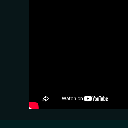
כים/ה שהמידע ישמש למענה לפנייה ולמטרות המפורטות בה