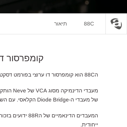
88C
תיאור
עמוד הבית
ציוד אנלוגי
מעבדים דינאמיים
קומפרסור דו
ה88C הוא קומפרסור דו ערוצי בפורמט דסקטופ, שמביא את היכולות האגדיות של קונסולת ה88R האייקונית לאולפנים בכל גודל
של מעבדי ה-Diode Bridge הקלאסי. עם השנים, הטכנולוגיה הזו נותרה חלק מרכזי בקונסולות Neve, כולל סדרות ה-VR וה-88R האגדיות.
המעבדים הדינאמ
ייחודית.