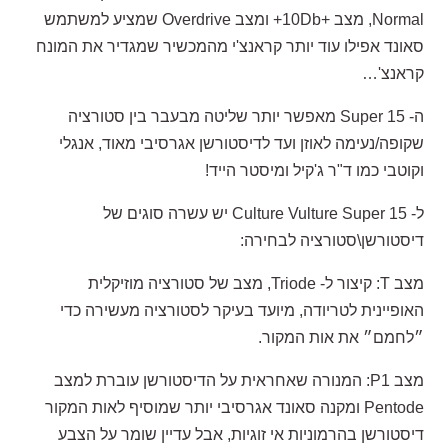
Normal, מצב +10Db+ ומצב Overdrive שמציע למשתמש
סאונד אפילו עוד יותר קראנצ'י מהמכשיר שמגדיר את המונח
קראנצ'…
ה- Super 15 מאפשר יותר שליטה מבעבר בין סטורציה
שקופה/נעימה לאוזן ועד לדיסטורשן אגרסיבי מאוד, אנגלי
וקוטבי כמו ד"ר ג'קיל ומיסטר הייד!
ל- Culture Vulture Super 15 יש עשרה סוגים של
דיסטורשן\סטורציה לבחירה:
מצב T: קיצור ל- Triode, מצב של סטורציה מוזיקלית
האופיינית לטריודה, מיועד בעיקר לסטורציה מעשירה כדי
״לחמם״ את אות המקור.
מצב P1: המנורה שאחראית על הדיסטורשן עוברת למצב
Pentode ומקנה סאונד אגרסיבי יותר שמוסיף לאות המקור
דיסטורשן בהרמוניות אי זוגיות, אבל עדיין שומר על הצבע