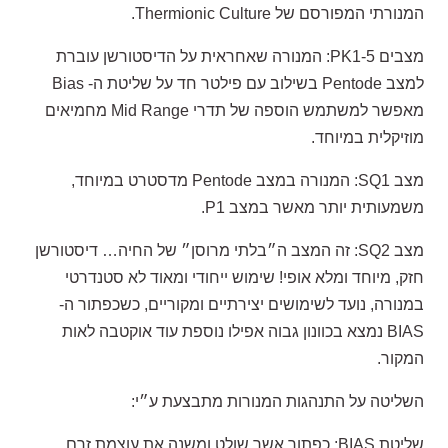
המנורתי המפורסם של Thermionic Culture.
מצבים PK1-5: המנורה שאחראית על הדיסטורשן עוברת
למצב Pentode בשילוב עם פילטר חד על שליטת ה- Bias
מאפשר למשתמש הוספה של תדרי Mid Range מחמיאים
מוזיקלית במיוחד.
מצב SQ1: המנורה במצב Pentode מדסטרט במיוחד,
משמעותית יותר מאשר במצב P1.
מצב SQ2: זה המצב ה״בלתי מרוסן״ של החיה… דיסטורשן
חזק, מיוחד ומלא אופי! שימוש ייחודי ומאוד לא סטנדרטי
במנורה, נועד לשימושים יצירתיים ומקוריים, כשכפתור ה-
BIAS נמצא בכוונון גבוה אפילו נוספת עוד אוקטבה לאות
המקור.
השליטה על התנהגות המנורות מתבצעת ע״י:
שליטת BIAS: כפתור אשר שולט ומשנה את עוצמת זרם