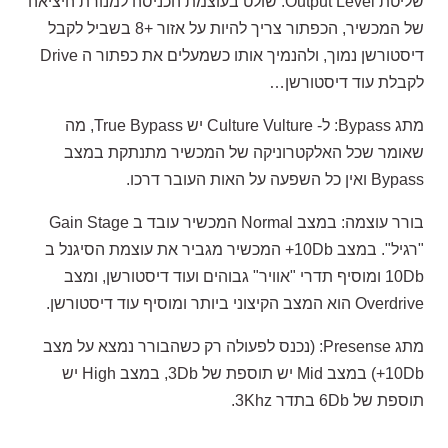
שליטת Output Level: שולט בעוצמת הכניסה למנורת היציאה
של המכשיר, הכפתור צריך להיות על אזור +8 בשביל לקבל
דיסטורשן נמוך, ולהנמיך אותו כשמעלים את כפתור ה Drive
לקבלת עוד דיסטורשן…
מתג Bypass: ל- Culture Vulture יש True Bypass, מה
שאומר שכל האלקטרוניקה של המכשיר מתנתקת במצב
Bypass ואין כל השפעה על האות העובר דרכו.
בורר עוצמה: במצב Normal המכשיר עובד ב Gain Stage
"רגיל". במצב 10Db+ המכשיר מגביר את עוצמת הסיגנל ב
10Db ומוסיף תדרי "אוויר" גבוהים ועוד דיסטורשן, ומצב
Overdrive הוא המצב הקיצוני ביותר ומוסיף עוד דיסטורשן.
מתג Presense: (נכנס לפעולה רק כשהבורר נמצא על מצב
10Db+) במצב Mid יש תוספת של 3Db, במצב High יש
תוספת של 6Db בתדר 3Khz.