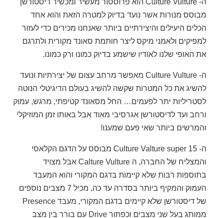
ה- Culture Vulture הוא פרוססור מעשיר ומכשיר דיסטורשן
מבוסס מנורות אשר נועד בדיוק למטרה הזאת והוא אחד
הכלים היעילים והיצירתיים ביותר שאנחנו מכירים כדי לעזור
למפיקים ולאמני מיקס ליצר חותמת סאונד מקורית ולתרגם
את האופי שלנו לאודיו שישמע בדיוק כמונו ורק כמונו.
ה- Culture Vulture מאפשר מרחב עצום של יצירתיות ונועד
להשיג את כל המטרות שקשה להשיג בעולם הדיגיטלי הנוטה
לסטריליות יתר לפעמים… החל מסאונד קטיפתי, מרגש, עמוק
ורחב ועד לדיסטורשן אגרסיבי מאוד אבל באותו זמן המוזיקלי
והמרשים ביותר שאי פעם שמענו!
ה- Culture Valture super 15 מבוסס על הדגם הקלאסי
והמצליח של החברה, ה Calture Vulture אבל מצויד
בתוספות רבות שלא קיימות בדגם המקורי והוא המעבד
העמוק והמקיף ביותר בסדרה עד כה, מכיל 7 מצבים נוספים
של דיסטורשן שלא קיימים בדגם המקורי, מעבד Presence
ממותג בעל שני מצבים וכפתור Drive עם בורר בין מצב