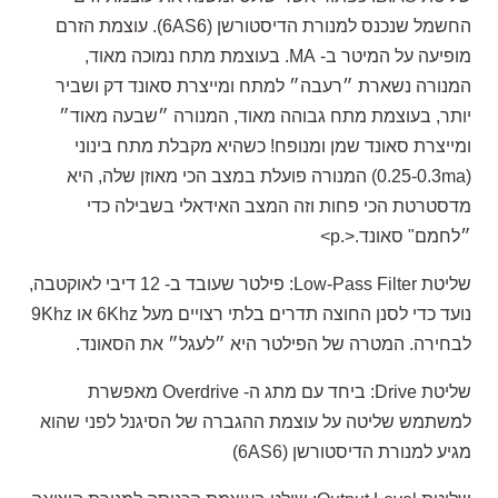
החשמל שנכנס למנורת הדיסטורשן (6AS6). עוצמת הזרם
מופיעה על המיטר ב- MA. בעוצמת מתח נמוכה מאוד,
המנורה נשארת ״רעבה״ למתח ומייצרת סאונד דק ושביר
יותר, בעוצמת מתח גבוהה מאוד, המנורה ״שבעה מאוד״
ומייצרת סאונד שמן ומנופח! כשהיא מקבלת מתח בינוני
(0.25-0.3ma) המנורה פועלת במצב הכי מאוזן שלה, היא
מדסטרטת הכי פחות וזה המצב האידאלי בשבילה כדי
״לחמם" סאונד.<.p>
שליטת Low-Pass Filter: פילטר שעובד ב- 12 דיבי לאוקטבה,
נועד כדי לסנן החוצה תדרים בלתי רצויים מעל 6Khz או 9Khz
לבחירה. המטרה של הפילטר היא ״לעגל״ את הסאונד.
שליטת Drive: ביחד עם מתג ה- Overdrive מאפשרת
למשתמש שליטה על עוצמת ההגברה של הסיגנל לפני שהוא
מגיע למנורת הדיסטורשן (6AS6)