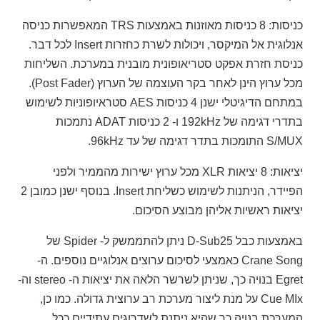
כניסות: 8 כניסות מאוזנות באמצעות TRS המאפשרות כניסה
אנלוגית אל המיקסר, ויכולות לשרת כחזרות Insert לכל דבר.
כניסת חזרת אפקט סטריאופונית מובנית במערכת. השליחות
מכל ערוץ הינן לאחר בקר העוצמה של הערוץ (Post Fader).
במתחם הדיגיטלי ישנן 4 כניסות AES סטראיופוניות לשימוש
בתדרי דגימה של 192kHz ו- 2 כניסות ADAT נתמכות
S/MUX התומכות בתדר דגימה של עד 96kHz.
יציאות: 8 יציאות XLR מכל ערוץ ישירות מהממיר ולפני
הפיידר, הניתנות לשימוש כשליחת Insert. בנוסף ישנן כמובן 2
יציאות ראשיות אליהן מבוצע הסיכום.
באמצעות כבל D-Sub25 ניתן להתממשק ל- Spider של
Crane Song כאמצעי לסיכום ערוצים אנלוגיים נוספים. ה-
Egret בנויה כך, שניתן לשרשר הלאה את יציאות ה- stereo וה-
Cue MIx על מנת ליצור מערכת רב ערוצית גדולה. כמו כן,
המערכת בנויה כך שהיא ניתנת לשדרוגים עתידיים ככל