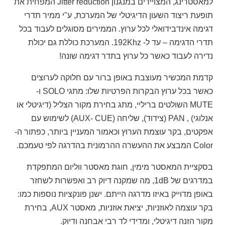
למאסטרינג, המצויידים במנגנון Jitter reduction המפחית את
תופעת ריצוד השעון הדיגיטלי של המערכת, ע"י ממיר תדרי
דגימה אינדבידואלי לכל ערוץ. הממירים מסוגלים לעבוד בכל
תדרי הדגימה – עד ל- 192Khz. המערכת כוללת גם יכולת
נדירה לעבוד כאשר כל ערוץ בתדר דגימה שונה!
קדמת המכשיר מעוצבת באופן ברור עם חלוקה לערוצים
כאשר בכל ערוץ הבקרות הפרטיות שלו: מתגי SOLO ו-
MUTE השולטים בריליי, מתג בחירת מקור הצליל (דיגיטלי או
אנלוגי) , PAN (צידוד), שליחה (AUX- CUE) לשימוש עם
אפקטים, בקר עוצמת הערוץ וכאמור המעניין ביותר, כפתור ה-
Color המבצע את ההעשרה ההרמונית בהדרגה לפי טעמכם.
בסקציית המאסטר מימין, חוגת מאסטר ווליום המתפקדת
במדרגים של 1dB, מה שמקנה דיוק רב ואפשרות לשחזר
באופן מדוייק באיזו מדרגה הייתם. ישנן פונקציות נוספות כמו:
בקר עוצמה לאוזניות, יציאת אוזניות, מאסטר AUX, בחירת
מקור הזנה דיגיטלי, ומדידי לד רבי אבחנה ודיוק.