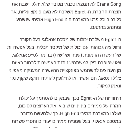
Crane Song לא תמצאו טכנאי מכובד שלא יהלל וישבח את
תוצרת החברה. ה- Egret משלבת לא מעט פונקציונליות, אך
כל רכיב וכל פרט במערכת הינו High End אמיתי שנשמע
ומתנהג בהתאם.
ה- Egret משלבת יכולות של מסכם אנאלוגי בעל תקורה
ורזולוציה גבוהות, עם יכולות של מיקסר תכליתי בעל אפשרויות
של העשרה הרמונית (שניה ושלישית) בדומה לטייפ אנאלוגי,
ו\או שפופרת ריק. למשתמש ניתנת האפשרות לבחור באיזה
מן הערוצים להשתמש בפונקציית ההעשרה המעניקה מאפייני
צליל וינטאג', חם ועשיר, או לחילופין להותירו דווקא שקוף, נקי
ונאמן למקור.
היחודיות של ה- Egret בכך שבמקום להסתמך על יכולת
המרה של ממירים בינויניים שיביאו את הערוצים לסיכום,
שולבו במערכת ממירי High End. כך שלמעשה מדובר
במסכם אנאלוגי בעל שמניית ממירים יעודיים וחסרי פשרות