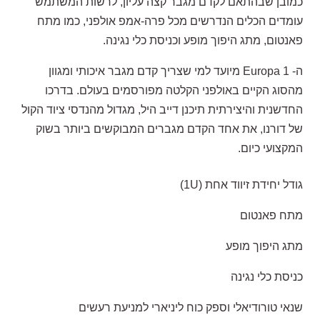
כמובן שבהתאם לקדם מגבר קצה עליון, לרשות המשתמש
עומדים הכלים הנדרשים מכל פרה-אמפ אולפני, כמו מתח
פאנטום, מתג היפוך מופע וכניסת כלי נגינה.
ה- Europa 1 מיועד למי שצריך קדם מגבר איכותי ומגוון
מהסוג הקיים באולפני הקלטה מפורסמים בעולם. בדרכו
החדשנית והיצירתית תיכנן דייב היל, מגדול מהנדסי ציוד הקול
של דורנו, את אחד הקדם מגברים המבוקשים ביותר בשוק
המקצועי כיום.
גודל יחידת זיווד אחת (1U)
מתח פאנטום
מתג היפוך מופע
כניסת כלי נגינה
שנאי טורודיאלי וספק כוח ליניארי למניעת רעשים