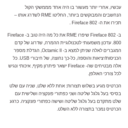
עכשיו, אחרי יותר מעשור בו היה אחד מממשקי הקול
הנחשבים והמבוקשים ביותר, החליטו RME לשדרג אותו –
תכירו את ה- Fireface 802 .
ב- Fireface 802 שיפרו RME את כל מה היה טוב ב- Fireface
800. עדכון משמעותי לטכנולוגיית ההמרה, שדרוג של קדם
המגברים לאלה שניתן למצא ב- Octamic II, הגדלת מספר
הכניסות/יציאות והוספה, כל-כך נחוצה, של חיבורי USB. כל
אלה מבטיחים שה- Fireface ישאר פיתרון מקיף, איכותי ונגיש
לכל צורכי האולפן.
הכרטיס מגיע בשלוש תצורות: אחת ללא שלט, שניה עם שלט
בסיסי בעל גלגל שליטה ושני כפתורי פונקציה ושלישית עם
שלט מתקדם בעל גלגל שליטה ושישה כפתורי פונקציה. כרגע
הכרטיס נמכר בתצורה ללא השלט.