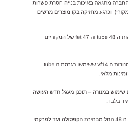
ת מלקוחות, ותגובות מהללות על הבנייה שלו מרחבי העולם, פתח מילוס את Flea Microphones. החברה מתגאה באיכות בנייה חסרת פשרות
קורי)
וכרגע מחזיקה בקו מוצרים מרשים
ה-48 superfet הינו מיקרופון קונדנסר טרנזיסטורי עם דיאפרגמת 32מ״מ רחבה, מכיל אלמנטים מגסראות ה tube 48 וה fet 47 של המקוריים
הסיפור של 47fet המקורי שיוצר על ידי חברת נוימאן משנת 1969 ועד ל-1986 החל בעצם במחסור של מנורות ה vf14 ששימשו בגרסת ה tube
מינות מלאי.
סטורי שעושה שימוש בקפסולה של ה 47 המקורי, אך במקום שימוש במנורה – תוכנן מעגל חדש העושה
חברת flea החליטה לקחת את הקונספט של המיקרופון הטרנזיסטורי ולשלב בו אלמנטים נוספים מגרסת ה 48 החל מבחירת הקפסולה ועד למרקמי