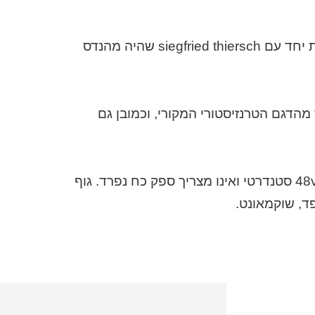
עבור ה 48 superfet נבחרה קפסולה מדגם f7 המיוצרות באופן זהה לדגם המקורי m7 בעבודת יד קפדנית יחד עם siegfried thiersch שהיה מהנדס
ונות ומגוונות יותר מהדגם הטרנזיסטורי המקורי, וכמובן גם
מעצם היותו קונדנסר טרנזיסטורי – ה 48 superfet הוא מיקרופון קומפקטי יותר, פועל על מתח פאנטום 48v סטנדרטי ואינו מצריך ספק כח נפרד. גוף