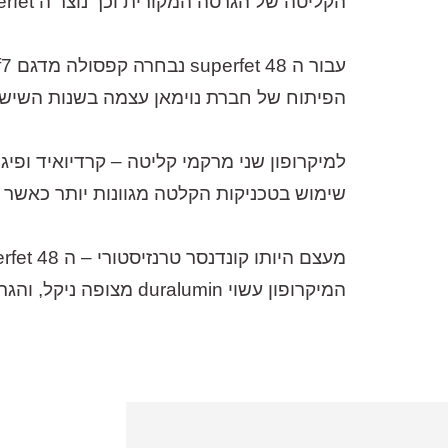
הקליטה של הגרסה המקורית וכך נוצר ה flea 48 superfet.
הפיתוח של חברת נוימאן עצמה בשנות השישי
שימוש בטכניקות הקלטה מגוונות יותר כאשר מ
המיקרופון עשוי duralumin מצופה ניקל, והגריל מצופה ניקל מט. הערכה כוללת מיקרופון, מארץ עץ מרופד, שוקמאונט.