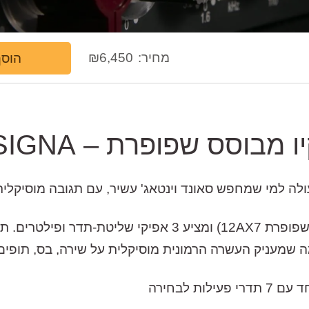
מחיר:
6,450
₪
הוסף
ו מבוסס שפופרת – INSIGNA
ה- INSIGNA מבוסס על מעגל טריודה כפול (שפופרת 12AX7) ומ
שמעניק העשרה הרמונית מוסיקלית על שירה, בס, תופים, 