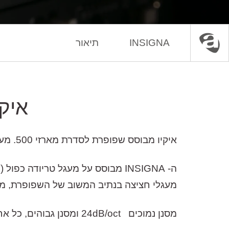
INSIGNA
תיאור
עמוד הבית
ציוד אנלוגי
איקווליזרים
איקי
איקיו מבוסס שפופרת לסדרת מארזי 500. מעולה למי שמחפש סאונד וינטאג' עשיר, עם תגובה מוסיקלית ונעימה לאוזן.
מעגלי חציצה בנתיב המשוב של השפופרת, מה 
מסנן נמוכים 24dB/oct ומסנן גבוהים, כל אחד עם 7 תדרי פעילות לבחירה