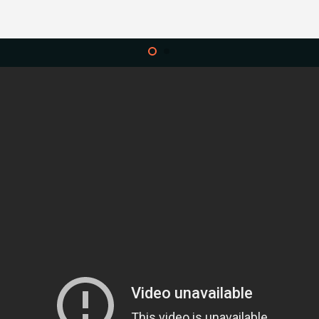
הדגמת ציוד
INS
₪
6