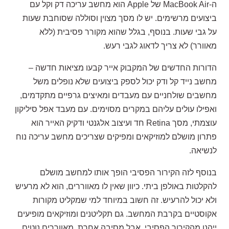
ה-MacBook Air של Apple הוא מחשב עריכה דק וקל עם
ביצועים מרשימים. יש לו מסך מצוין וסוללה שסוחבת שעות
על גבי שעות. בנוסף, בגלל שהוא מקורר פסיבית (ללא
מאוורר) לא צריך לדאוג לגבי רעש.
הדורות החדשים של המקבוק אייר קבעו מציאות חדשה –
מחשב נייד קל ודק יכול לספק ביצועים שלא נופלים משל
מחשבים שולחניים עם מעבדים ומאיצים גרפיים מתקדמים,
ואפילו עולים עליהם במקרים מסוימים. עם מעבד אפל סיליקון
עוצמתי, מסך Retina חד ועיצוב אלגנטי ודקיק האייר הוא
פתרון מושלם למוזיקאים ומפיקים שצריכים מחשב עריכה נוח
לנשיאה.
בנוסף לזה הקירור הפסיבי הופך אותו למחשב מושלם
להקלטות באולפן ביתי. כיוון שאין לו מאווררים, הוא לא מרעיש
ולא יכול להרעיש. זה חשוב במיוחד למי שמקליט מקורות
אקוסטיים בקרבת המחשב. גם תקליטנים ומוזיקאים מופיעים
ייהנו מהקירור הפסיבי, אבל מסיבה אחרת. מאווררים נוטים