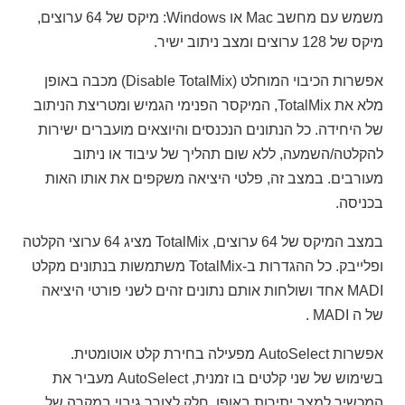
משמש עם מחשב Mac או Windows: מיקס של 64 ערוצים,
מיקס של 128 ערוצים ומצב ניתוב ישיר.
אפשרות הכיבוי המוחלט (Disable TotalMix) מכבה באופן
מלא את TotalMix, המיקסר הפנימי הגמיש ומטריצת הניתוב
של היחידה. כל הנתונים הנכנסים והיוצאים מועברים ישירות
להקלטה/השמעה, ללא שום תהליך של עיבוד או ניתוב
מעורבים. במצב זה, פלטי היציאה משקפים את אותו האות
בכניסה.
במצב המיקס של 64 ערוצים, TotalMix מציג 64 ערוצי הקלטה
ופלייבק. כל ההגדרות ב-TotalMix משתמשות בנתונים מקלט
MADI אחד ושולחות אותם נתונים זהים לשני פורטי היציאה
של ה MADI .
אפשרות AutoSelect מפעילה בחירת קלט אוטומטית.
בשימוש של שני קלטים בו זמנית, AutoSelect מעביר את
המכשיר למצב יתירות באופן חלק לצורך גיבוי במקרה של