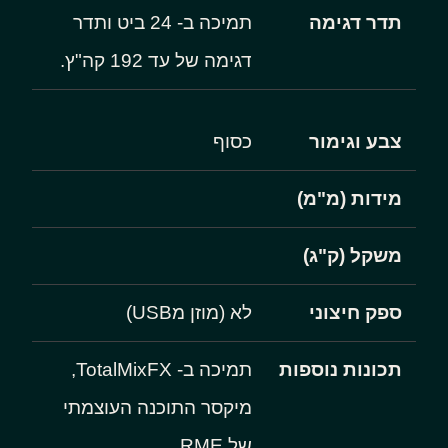
תדר דגימה
תמיכה ב- 24 ביט ותדר
דגימה של עד 192 קה"ץ.
צבע וגימור
כסוף
מידות (מ"מ)
משקל (ק"ג)
ספק חיצוני
לא (מוזן מUSB)
תכונות נוספות
תמיכה ב- TotalMixFX,
מיקסר התוכנה העוצמתי
של RME