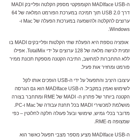
ה-MADIface USB הקומפקטי מספק הקלטה ופלייבק MADI
דרך USB 2.0 תוך תמיכה במערכת הפורמט המלאה של 64
ערוצים להקלטה ולהשמעה במערכות הפעלה של Mac ו-
Windows.
אופציה נוספת היא הפעלת שתי הקלטות ופלייבקים MADI בו
זמנית לגישה מלאה של 128 ערוצים על ידי TotalMix. אפילו
ללא התחברות למחשב, התיבה הקטנה מספקת תכונת ממיר
פורמט ומחזיר אות פעיל.
עיצובו היציב והתפעול על ידי ה-USB הופכים אותו לקל
לשימוש ואמין במקביל. ה-MADIface USB הוא גם הגרסה
הקטנה ביותר של פתרון ה- MADI של RME ומתחבר בצורה
מושלמת למכשירי MADI בכל תחנת עבודה של Mac ו-PC.
מדובר בכלי גמיש, שימושי ובעל פעולה חלקה לחלוטין – כפי
שמצופה מ-RME.
ה-MADIface USB מציע מספר מצבי תפעול כאשר הוא