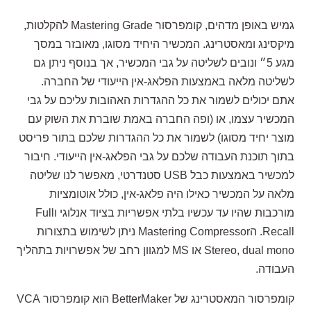
גמיש באופן מדהים, קומפרסור Mastering Grade להקלטות,
מיקסינג ומאסטרינג. המכשיר היחיד מסוגו, מאובזר במסך
מגע 5״ ונובים לשליטה על גבי המכשיר, אך בנוסף ניתן גם
לשליטה מלאה באמצעות הפלאג-אין הייעודי של החברה.
אתם יכולים לשמור את כל ההגדרות האהובות עליכם על גבי
המכשיר עצמו, או (ופה החברה באמת שוברת את השוק עם
מוצר יחיד מסוגו) לשמור את כל ההגדרות שלכם בתור פריסט
בתוך תוכנת העבודה שלכם על גבי הפלאג-אין הייעודי. חיבור
למכשיר באמצעות כבל USB סטנדרטי, מאפשר לנו שליטה
מלאה על המכשיר כאילו היה פלאג-אין, כולל אוטומציות
מורכבות שהיו עד עכשיו בלתי אפשריות בציוד אנלוגי וFull
Recall. הMastering Compressor ניתן לשימוש בתצורות
Stereo, dual mono או MS למגוון רחב של אפשרויות בתהליך
העבודה.
קומפרסור המאסטרינג של BetterMaker הוא קומפרסור VCA