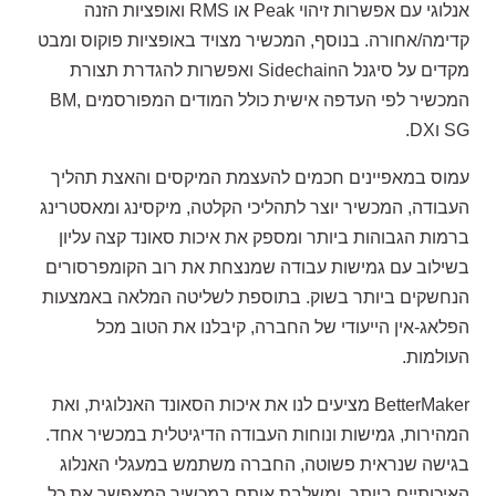
אנלוגי עם אפשרות זיהוי Peak או RMS ואופציות הזנה
קדימה/אחורה. בנוסף, המכשיר מצויד באופציות פוקוס ומבט
מקדים על סיגנל הSidechain ואפשרות להגדרת תצורת
המכשיר לפי העדפה אישית כולל המודים המפורסמים BM,
SG וDX.
עמוס במאפיינים חכמים להעצמת המיקסים והאצת תהליך
העבודה, המכשיר יוצר לתהליכי הקלטה, מיקסינג ומאסטרינג
ברמות הגבוהות ביותר ומספק את איכות סאונד קצה עליון
בשילוב עם גמישות עבודה שמנצחת את רוב הקומפרסורים
הנחשקים ביותר בשוק. בתוספת לשליטה המלאה באמצעות
הפלאג-אין הייעודי של החברה, קיבלנו את הטוב מכל
העולמות.
BetterMaker מציעים לנו את איכות הסאונד האנלוגית, ואת
המהירות, גמישות ונוחות העבודה הדיגיטלית במכשיר אחד.
בגישה שנראית פשוטה, החברה משתמש במעגלי האנלוג
האיכותיים ביותר, ומשלבת אותם במכשיר המאפשר את כל