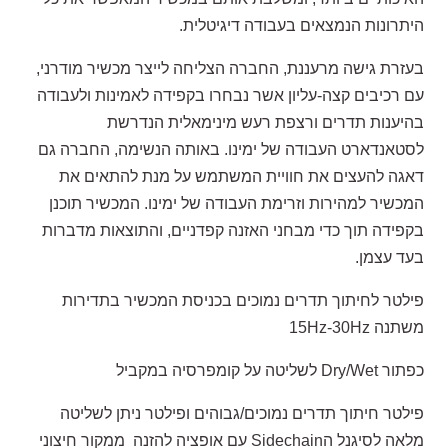
היתרונות הנמצאים בעבודה דיגיטלית.
בעזרת גישה מרעננת, החברה הצליחה לייצר מכשיר מודרני,
עם רכיבים קצה-עליון אשר נבחרו בקפידה לאמינות ולעבודה
בהיענות תדרים ורצפת רעש מינימאלית הנדרשת
לסטאנדארט העבודה של ימינו. באותה הנשימה, החברה גם
דאגה להעצים את חוויית המשתמש על מנת להתאים את
המכשיר למהירות וזרימת העבודה של ימינו. המכשיר תוכנן
בקפידה תוך כדי מבחני האזנה קפדניים, והתוצאות מדברות
בעד עצמן.
פילטר לחיתוך תדרים נמוכים בכניסת המכשיר בתדירות
משתנה 15Hz-30Hz
כפתור Dry/Wet לשליטה על קומפרסיה במקביל
פילטר חיתוך תדרים נמוכים/גבוהים ופילטר ניתן לשליטה
מלאה לסיגנל הSidechain עם אופציה להזנה
ממקור חיצוני