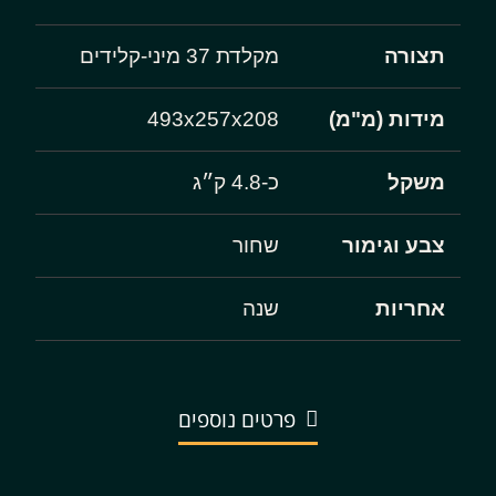
תצורה
מקלדת 37 מיני-קלידים
מידות (מ"מ)
493x257x208
משקל
כ-4.8 ק״ג
צבע וגימור
שחור
אחריות
שנה
פרטים נוספים