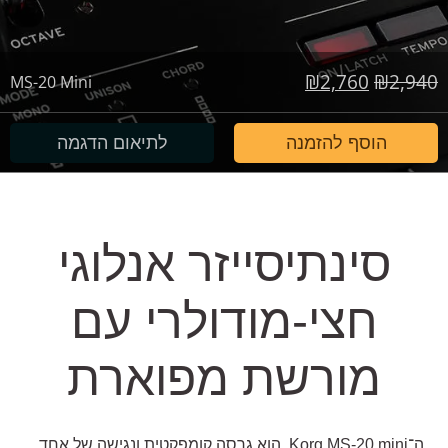
המחיר
המחיר
₪
2,760
₪
2,940
MS-20 Mini
המקורי
הנוכחי
היה:
הוא:
הוסף להזמנה
לתיאום הדגמה
₪2,760.
₪2,940.
סינתיסייזר אנלוגי
חצי-מודולרי עם
מורשת מפוארת
ה־
Korg MS-20 mini
הוא גרסה קומפקטית ונגישה של אחד