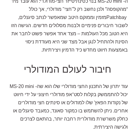
ה-
MS-20 mini
בנוי כסינתיסייזר חצי-מודולרי: הוא עובד מיד
“מהקופסה” ולכן נחשב רק ל"חצי" מודולרי, אך כולל
Patchbay
מזמין וממוקם היטב
שמאפשר לנתב סיגנלים,
לשבור חיבורים פנימיים ולבנות מסלולים חדשים. הגישה הזו
היא הטוב מכל העולמות – מצד אחד אפשר פשוט לחבר את
הסינת ולהתחיל לנגן אבל מצד שני היא מעודדת ניסוי
באמצעות חיווט מחדש כיד הדמיון ויצירתיות.
חיבור לעולם המודולרי
עוד יתרון של התכנון החצי מודולרי שלו הוא שה-
MS-20 mini
יכול להתממשק בקלות לסט־אפ מודולרי חיצוני על ידי חיווט
של נקודות הפאץ' שלו למודולים או סינתים חצי מודולרים
אחרים. ניתן להשתמש בו כמקור סאונד, כמעבד סיגנלים או
כחלק משרשרת מודולרית רחבה יותר, בהתאם לצרכים
ולגישה היצירתית
.