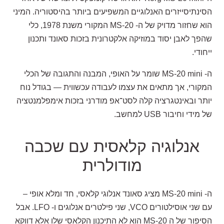
הסינתיסייזרים האנלוגיים המשפיעים ביותר בהיסטוריה. המיני
הוא שחזור מדויק של ה-
MS-20
המקורי משנת 1978, כלי
שהפך לאבן יסוד במוזיקה אלקטרונית בזכות סאונד ותכנון
ייחודי
.
ה-
MS-20 mini
שומר על האופי, המבנה והתגובה של הכלי
המקורי, אך מתאים את עצמו לעבודה עכשווית — בגודל נוח
יותר ובאינטגרציה קלה לסט־אפ מודרני
בזכות אימפלמנטציה
של מידי וחיבור USB למחשב.
אנלוגיה ק
לאסית עם שכבה
מודולרית
ה-
MS-20 mini
מציג סאונד אנלוגי קלאסי, חד ומלא אופי –
עם שני אוסילטורים
VCO, שני פילטרים אנלוגים ו- LFO. אבל
הסיפור של ה MS-20 הוא לא התיכנון הקלאסי שלו אלא דווקא