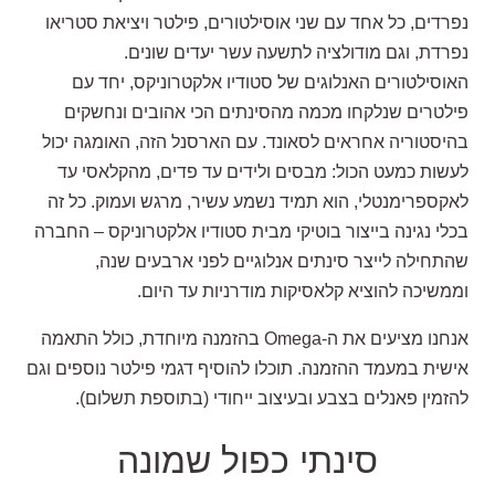
נפרדים, כל אחד עם שני אוסילטורים, פילטר ויציאת סטריאו
נפרדת, וגם מודולציה לתשעה עשר יעדים שונים.
האוסילטורים האנלוגים של סטודיו אלקטרוניקס, יחד עם
פילטרים שנלקחו מכמה מהסינתים הכי אהובים ונחשקים
בהיסטוריה אחראים לסאונד. עם הארסנל הזה, האומגה יכול
לעשות כמעט הכול: מבסים ולידים עד פדים, מהקלאסי עד
לאקספרימנטלי, הוא תמיד נשמע עשיר, מרגש ועמוק. כל זה
בכלי נגינה בייצור בוטיקי מבית סטודיו אלקטרוניקס – החברה
שהתחילה לייצר סינתים אנלוגיים לפני ארבעים שנה,
וממשיכה להוציא קלאסיקות מודרניות עד היום.
אנחנו מציעים את ה-Omega בהזמנה מיוחדת, כולל התאמה
אישית במעמד ההזמנה. תוכלו להוסיף דגמי פילטר נוספים וגם
להזמין פאנלים בצבע ובעיצוב ייחודי (בתוספת תשלום).
סינתי כפול שמונה