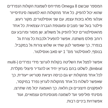
המספר שבשם Omega 8 מתייחס לשמונת הקולות הנפרדים
שהוא יכול להפיק. כל אחד מהקולות הוא למעשה סינתיסייזר
אנלוגי מלא בזכות עצמו, עם שני אוסילטורים, מקור רעש,
פילטר בעל שני מצבים ומעטפת הגברה עצמאית. כל אחד
מהאוסילטורים יכול להפיק גל משולש, שן מסור ומרובע עם
רוחב פולס משתנה. אפשר להפעיל ולכבות כל צורת גל
בנפרד, כך שאפשר לנגן שתי או שלוש צורות גל במקביל.
בנוסף, לאוסילטור מס׳ 1 יש סאב-אוסילטור.
אפשר לפצל את השליטה בקולות לערוצי מידי נפרדים (multi-
timbral), לשלוט בהם בערוץ יחיד או להגדיר פיצולי מקלדת.
לכל אחד מהקולות יש גם כניסה ויציאת סטריאו ייעודית, כך
שאפשר לשלוח כל אחד מהקולות לערוץ נפרד במיקסר,
לאפקטים חיצוניים וכן הלאה. כך האומגה יכול מה שתרצו,
מסינתי פוליפוני ועד לשמונה מונוסינתים עצמאיים, ועוד
אפשרויות ביניים רבות.