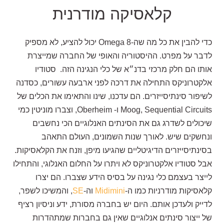
קלאסיקה מודרנית
כדי להבין את כל מה שה-Omega 8 יכול להציע, לא מספיק
לדבר על מפרט. ההיסטוריה והאופי של החברה שמייצרת
אותו הם חלק מרכזי בדנ״א של כלי הנגינה הזה. סטודיו
אלקטרוניקס התחילה את דרכה לפני ארבעה עשורים, כסדנה
לשיפור סינתיסייזרים. הם עדכנו, שינו והתאימו את הכלים של
Moog, Sequential Circuits ו- Oberheim, וצברו מוניטין כמי
שיכולים לשדרג גם את הסינתים האנלוגיים הכי נחשבים
ונחשקים שיש. לאורך שנות השמונים, העולם התאהב
בסינתיסייזרים הדיגיטליים שהגיעו מיפן, וזנח את הקלאסיקות.
אבל סטודיו אלקטרוניקס לא ויתרו על החלום האנלוגי, והתחילו
לייצר בעצמם כלי נגינה על בסיס הידע שצברו. הם יצרו
קלאסיקות מודרניות כמו ה-
Midimini
וה-
SE
, והמשיכו לשפר,
לדייק ולעדכן אותם. היום יש בחברה מסורת, ידע וניסיון רציף
של ייצור סינתים אנלוגיים שאין גם בחברות שמתהדרות