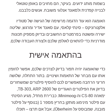
בשמות מותג ידועים. בעיקר, הם מחויבים באופן טוטאלי
לבנייה קפדנית ולסאונד אנלוגי משובח. אנשים כלבבנו.
האומגה הוא עוד הדגמה מרשימה של הגישה של סטודיו
אלקטרוניקס – סינתי קלאסי, עם סאונד אדיר ומרגש, שליטה
ישירה ופשוטה בפרמטרים החשובים ובדיוק מספיק תכונות
מודרניות כדי להתאים לאולפן שלכם ולצורת העבודה שלכם.
בהתאמה אישית
כדי שהאומגה יהיה תפור בדיוק לצרכים שלכם, אפשר להזמין
אותו עם מבחר של התאמות ושינויים. בתור התחלה, שלושה
חריצי הרחבה מאפשרים לכם להוסיף פילטרים שמשחזרים
בדיוק את הפילטרים האגדיים של TB-303, ARP 2600,
ימאהה CS-80 וה-Minimoog. כברירת מחדל, מגיע הסינתי
עם פילטר מינימוג מותקן בחריץ מספר 1 (בנוסף על פילטר
מובנה, שמבוסס על Oberheim), אבל אם תרצו – תוכלו