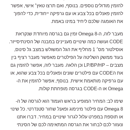
להזמין מודולים נוספים. בנוסף, ואם תרצו טאץ׳ אישי, אפשר
להזמין פאנלים בכל צבע או עם גרפיקה ייחודית, כדי להפוך
את האומגה שלכם ליחיד במינו באמת.
מעבר לזה, ה-Omega 8 זמין גם בגרסה מיוחדת שנקראת
CODE ועושה כמה שינויים מעניינים במבנה של הסינתיסייזר.
אוסילטור מס׳ 1 מחליף את הגל המשולש במצב גל סינוס,
בעוד ממשק השליטה על הפילטרים מאפשר מעבר רציף בין
מצבים – LP/BP/HP וכן הלאה. מעבר לזה, אפשר להזמין גם
את הCODE עם פילטרים שונים ופאנלים בכל צבע שהוא, או
עם גרפיקה מותאמת אישית. בנוסף, אפשר להזמין את ה-
Omega או ה-CODE בגרסה מופחתת קולות.
שימו לב: המחיר המופיע בראש העמוד הוא לגרסה של ה-
Omega 8 עם פילטר מינימוג ופאנל שחור סטנדרטי. כל שינוי
או תוספת במפרט עלול לגרור שינויים במחיר. דברו אתנו
ונעזור לכם לבחור את הגרסה המתאימה לכם של הסינתי