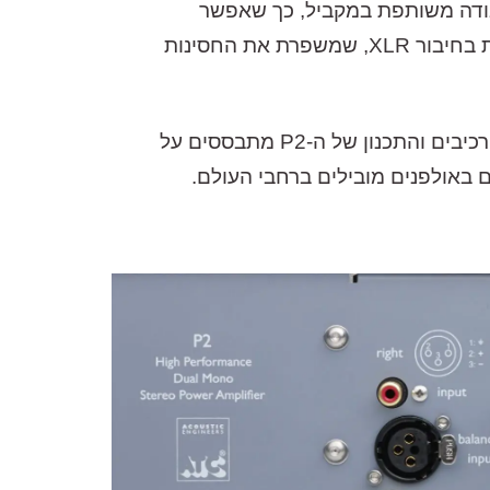
כפול של ה-P1. שני הדגמים מכוילים לעבודה משותפת במקביל, כך שאפשר
להשתמש באחד להגביר את התדרים הגבוהים, ובשני – את הנמוכים (Bi Amp). יש ל-P2 כניסות מאוזנות בחיבור XLR, שמשפרת את החסינות
כמו כל המוצרים של ATC, ה-P2 מתוכנן ונבנה כולו על ידי ATC, בעבודת יד, במפעל שלהם באנגליה. הרכיבים והתכנון של ה-P2 מתבססים על