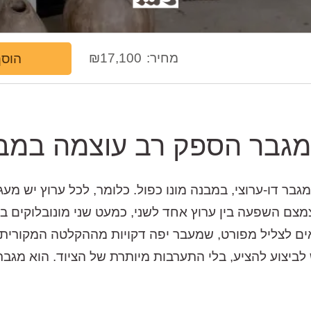
מחיר:
17,100
₪
הוסף
מגבר הספק רב עוצמה במבנ
ספק מדגם P2 של חברת ATC הוא מגבר דו-ערוצי, במבנה מונו כפול. כלומר, לכ
צמצם השפעה בין ערוץ אחד לשני, כמעט שני מונובלוקים
ם לצליל מפורט, שמעבר יפה דקויות מההקלטה המקורית ו
לביצוע להציע, בלי התערבות מיותרת של הציוד. הוא מגבר 