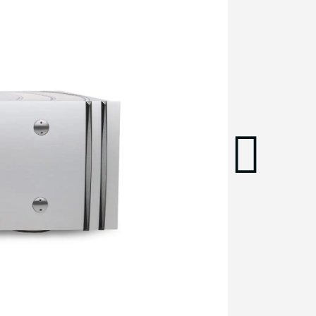
פגישת ההדגמה והיעוץ תיערך בתיאום מראש במתחם שלנו. התקשרו ע
איתכם קשר לתיאום