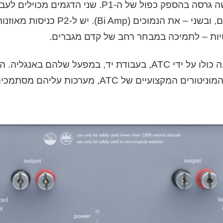
עם הספק של 300W לערוץ, ה-P2 הוא למעשה גרסה בהספק 
עליהם מסתמכים באולפנים מובילים ברחבי העולם.