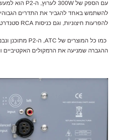
להפרעות חיצוניות, וגם כניסות RCA סטנדרטיות – לתמיכה במבחר רחב של קדם מגברים.
ההגברה שמניעה את הרמקולים האקטיביים והמוניטורים המקצועיים של ATC, מערכות 