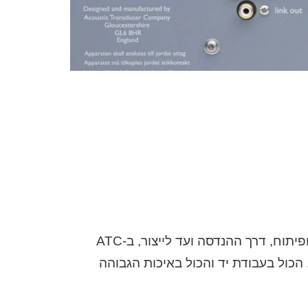
ל-ATC יש רעיון פשוט. כדי לייצר את ציוד האודיו הטוב ביותר, צריך לשלוט בכל שרשרת הייצור. ממחקר ופיתוח, דרך ההנדסה ועד לייצור, ב-ATC
 הכול בעבודת יד והכול באיכות הגבוהה