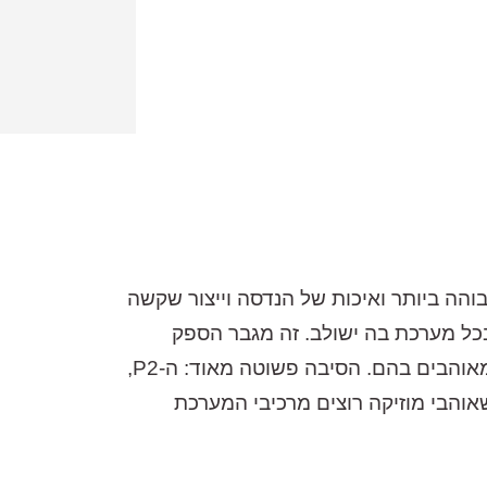
ם ברמה הגבוהה ביותר ואיכות של הנדסה וייצור שקשה
בכל מערכת בה ישולב. זה מגבר הספק
מהקצה העליון, שמבוסס על אותם רכיבים שמניעים כמה מהרמקולים הכי טובים שבנמצא, ושמוזיקאים מאוהבים בהם. הסיבה פשוטה מאוד: ה-P2,
ה כל מה שאוהבי מוזיקה רוצים מרכיבי המערכת