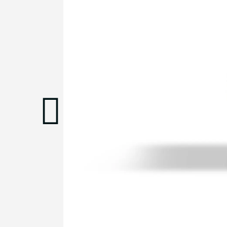
כים/ה שהמידע ישמש למענה לפנייה ולמטרות המפורטות בה