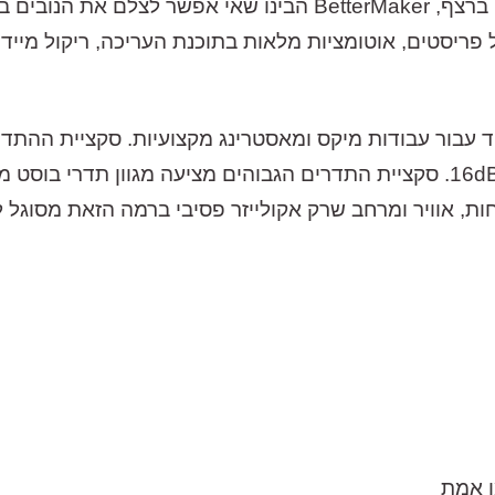
ברצף
, BetterMaker
הבינו
שאי
אפשר
לצלם
את
הנובים
ב
פריסטים
,
אוטומציות
מלאות
בתוכנת
העריכה
,
ריקול
מיידי
ד
עבור
עבודות
מיקס
ומאסטרינג
מקצועיות
.
סקציית
ההתדר
סקציית
התדרים
הגבוהים
מציעה
מגוון
תדרי
בוסט
מ
ות
,
אוויר
ומרחב
שרק
אקולייזר
פסיבי
ברמה
הזאת
מסוגל
ל
אמת