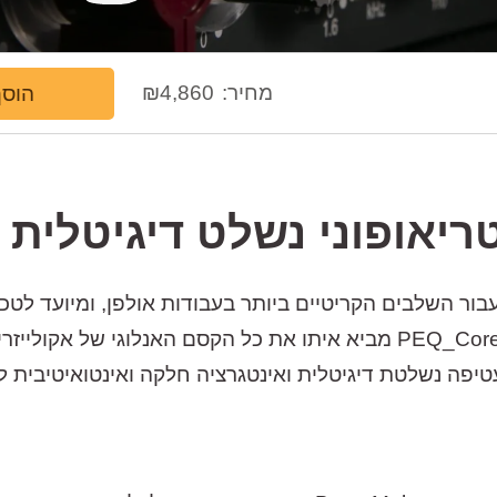
מחיר:
4,860
₪
הוסף
ריאופוני
נשלט
דיגיטלית
בור
השלבים
הקריטיים
ביותר
בעבודות
אולפן
,
ומיועד
לטכנ
מביא
איתו
את
כל
הקסם
האנלוגי
של
אקולייזרי
טיפה
נשלטת
דיגיטלית
ואינטגרציה
חלקה
ואינטואיטיבית
ל