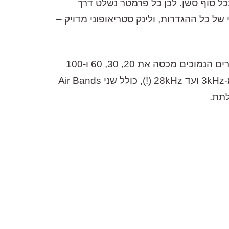
כל
סוף
סשן
.
לכן
כל
פרמטר
נשלט
דרך
של
כל
ההגדרות
,
ולינק
סטריאופוני
מדויק
–
ים
הנמוכים
מכסה
את
20, 30, 60
ו
-100
-3kHz
ועד
28kHz (!),
כולל
שני
Air Bands
תת
.