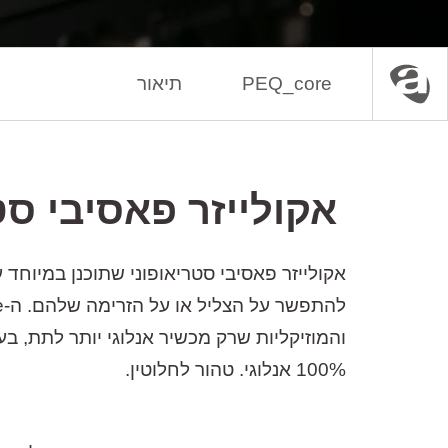
PEQ_core
תיאור
עמוד הבית
ציוד אנלוגי
איקווליזרים
אקולייזר
פאסיבי
סט
אקולייזר
פאסיבי
סטריאופוני
שתוכנן
במיוחד
ע
להתפשר
על
הצליל
או
על
הזרימה
שלהם
.
ה
-PEQ_Core
והמוזיקליות
שרק
מכשיר
אנלוגי
יותר
לתת
,
בע
100%
אנלוגי
.
טהור
לחלוטין
.