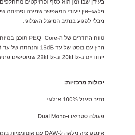
בעידן
שבו
זמן
הוא
כסף
ופרויקטים
מתחלפים
פלאג
–
אין
ייעודי
המאפשר
שמירה
ופתיחה
של
מבלי
לפגוע
בנתיב
הסיגנל
האנלוגי
.
טווח
התדרים
של
ה
-PEQ_Core
תוכנן
במיוח
הרץ
עם
בוסט
של
עד
15dB
והנחתה
של
עד
16dB.
ייחודיים
ב
-20kHz
וב
-28kHz
שמוסיפים
פתיח
יכולות
מרכזיות
:
נתיב
סיגנל
100%
אנלוגי
פעולה
סטריאו
ו
-Dual Mono
אינטגרציה
מלאה
ל
-DAW
עם
אוטומציות
בזמן