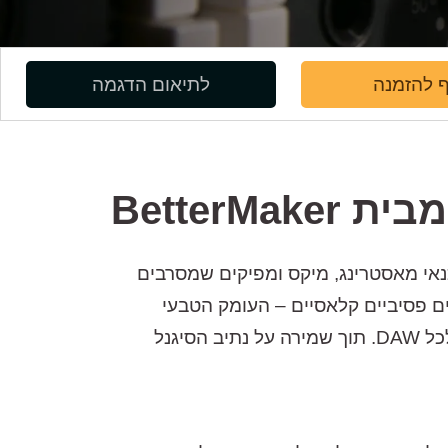
 להזמנה
לתיאום הדגמה
מבית
BetterMaker
אי
מאסטרינג
,
מיקס
ומפיקים
שמסרבים
ם
פסיביים
קלאסיים
–
העומק
הטבעי
כל
DAW.
תוך
שמירה
על
נתיב
הסיגנל