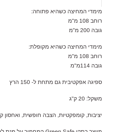
מימדי המחיצה כשהיא פתוחה:
רוחב 108 מ"מ
גובה 200 מ"מ
מימדי המחיצה כשהיא מקופלת:
רוחב 108 מ"מ
גובה 114מ"מ
פגישת ההדגמה והיעוץ תיערך בתיאום מראש במתחם שלנו. התקשרו ע
ספיגה אפקטיבית גם מתחת ל- 150 הרץ
איתכם קשר לתיאום
משקל: 20 ק"ג
יציבות, קומפקטיות, הצבה חופשית, ואחסון ק
מיוצר בתקן Green Safe המחמיר על מנת להבטיח בניה ירוקה וחומרים שאינם מזהמים את האוויר אותו אנו נושמים באולפן.