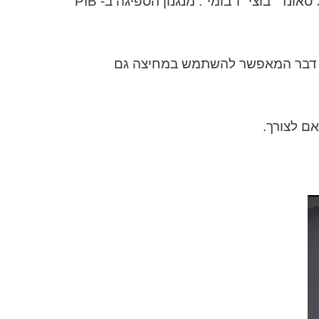
רוב המחיצות מבוססות הספוג אינן מספקות מענה ראוי לספיגת תדר נמוך – דבר המתבטא בהקלטה של סאונד "בוצי" ו"בומי". מנגנון הספיגה ב- PIB
ב באופן יפייפה, דבר המאפשר להשתמש במחיצה גם
ם לצורך.