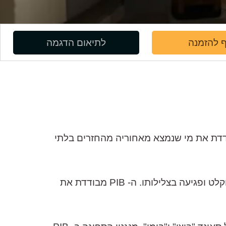
 להזמנה
לתיאום הדגמה
מבית GIK Acoustics, שביעילות יוצאת דופן מבודדת את מי שנמצא מאחוריה מהחזרים בלתי
לכל חדר עלולה להיות השפעה לא רצויה על מקור הקול הישיר, דבר המתבטא ב"צביעה" של החומר המוקלט ופגיעה בצלילותו. ה- PIB מבודדת את