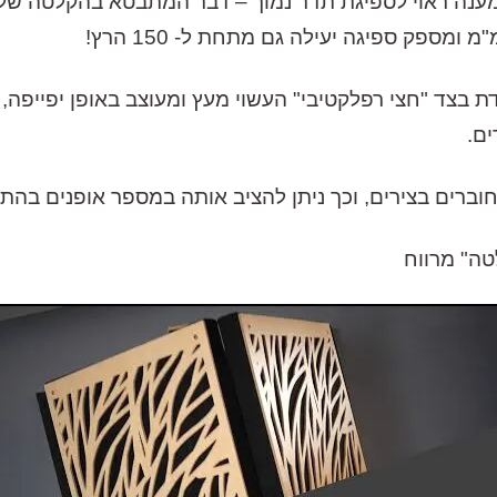
צד הסופג של המחיצה, ה- PIB מצויידת בצד "חצי רפלקטיבי" העשוי מעץ ומעוצ
ם.
וברים בצירים, וכך ניתן להציב אותה במספר אופנים בהתא
טה" מרווח