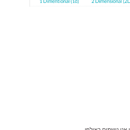
כים/ה שהמידע ישמש למענה לפנייה ולמטרות המפורטות בה