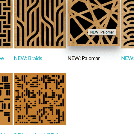
הדגמת ציוד
₪
2