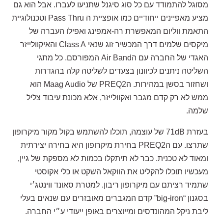
מסוגל להתמודד עם כל סוג סיגנל שתניעו לעברו. אבל הוא גם
מציע מאפיינים ייחודיים כמו אופציית ה Pass Thru וטכנולוגיית
התאמת ווליום המאפשרת רה-אמפינג ואפילו העברה של
מיקסים שלמים דרך המכשיר זוג שנאי Class A והאיקוולייזר
האגדי של החברה עם הAir Band המפורסם. כל מתגי
השליטה ניתנים לכיוונון בצעדים לשליטה קלה בהגדרות
ושחזור בסשן במהירות. הPREQ2 של Maag Audio הוא
ממש לא רק קדם מגבר ואקוולייזר, אלא מכונת עיבוד צליל
שלמה.
בעזרת 71dB של עוצמה, תוכלו להשתמש בקול מקור מיקרופון
שתרצו. עם הPREQ2 בחירת מיקרופון היא בחירה יצירתית
ומאוד לא טכנית. כבר לא תיתקלו בכמות לא מספקת של גיין,
מעכשיו תוכלו להקליט את הווקאל השקט או כלי אקוסטי
שתמיד רציתם עם מיקרופון ריבון. למטרת סאונד ווינטג׳י
בסגנון “big-iron” קדם המגברים מאובזרים עם שנאים בעלי
ליבת ניקל המהונדסים ומייוצרים באופן ייעודי ע״י החברה.