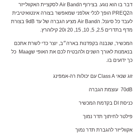
דבר בו הוא נוגע. בצירוף הAir Band לסקציית האקוולייזר
הPREQ2 הופך לכלי אולפני שמאפשר בצורה אינטואיטיבית
לעבד כל סיגנל. הAir Band מציע הגברה של עד 9dB בצורת
מדף בתדרים 2.5, 5, 10, 15, 20 ו20 קילוהרץ.
המכשיר, שנבנה בקפדנות בארה״ב, יוצר כדי לשרת אתכם
בנאמנות לאורך השנים ולהבטיח לכם את האופי שMaag
כל
כך ידועים בו.
זוג שנאי Class A עם יכולות רה-אמפינג
70dB
עוצמת הגברה
כניסת DI בקדמת המכשיר
פילטר לחיתוך תדר נמוך
אקוולייזר להגברת תדר נמוך