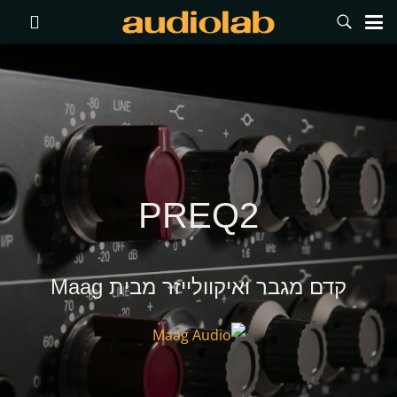
PREQ2
קדם מגבר ואיקוולייזר מבית Maag