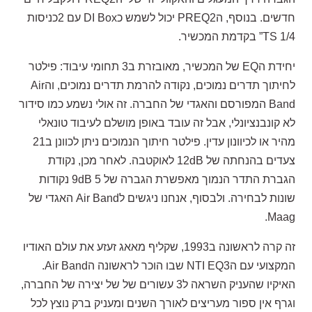
חדשים. בנוסף, הPREQ2 יכול לשמש כDI Box עם 2כניסות
TS 1/4” בקדמת המכשיר.
יחידת הEQ של המכשיר, מאובזרת ב3 תחומי עיבוד: פילטר
לחיתוך תדרים נמוכים, נקודה להרמת תדרים נמוכים, והAir
Band המפורסם והאגדי של החברה. זה אולי נשמע כמו סידור
לא קונבנציונלי, אבל זה עובד באופן מושלם לעיבוד טונאלי
מהיר או לכיוונון עדין. פילטר חיתוך הנמוכים ניתן לכוונן ב21
צעדים בהנחתה של 12dB לאוקטבה. לאחר מכן, נקודת
הגברת התדר הנמוך מאפשרת הגברה של 9dB 5 נקודות
שונות לבחירה. ולבסוף, אנחנו ניגשים לAir Band האגדי של
Maag.
זה קרה לראשונה ב1993, שקליף מאאג זעזע את עולם האודיו
המקצועי עם הNTI EQ3 שבו הוכר לראשונה הAir Band.
האיקיו שהעניק השראה ל3 עשורים של של יצירה של החברה,
וגרף אין ספור מעריצים לאורך השנים ומעניק ברק נוצץ לכל