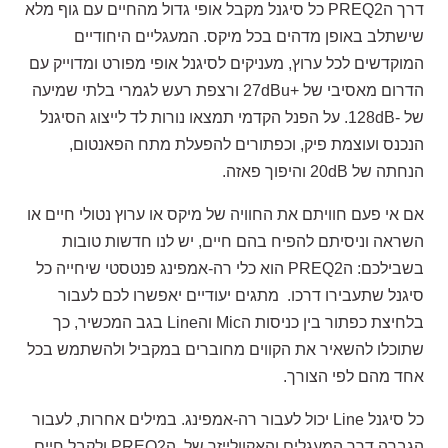
דרך הPREQ2 כל סיגנל מקבל אופי גדול מהחיים עם גוף מלא
שישתלב באופן מדהים בכל מיקס. המעגליים היחודיים
המוקדשים לכל ערוץ, מעניקים לסיגנל אופי מפורט ומדוייק עם
הדרום מאסיבי של +27dBu ורצפת רעש לגמרי בלתי שמיעה
של -128dB. על הפנל הקדמי תמצאו נורות לד לייצוג הסיגנל
הנכנס ועוצמת פיק, וכפתורים להפעלת מתח הפאנטום,
הנחתה של 20dB והיפוך פאזה.
אם אי פעם חוויתם את החוויה של מיקס או ערוץ נטולי חיים או
השראה וניסיתם להפיח בהם חיים, יש לנו חדשות טובות
בשבילכם: הPREQ2 הוא כלי רה-אמפינג פנטסטי שיחייה כל
סיגנל שתעבירו דרכו.
מתגים יעודיים יאפשרו לכם לעבור
בלחיצת כפתור בין כניסות הMic והLine בגב המכשיר, כך
שתוכלו להשאיר את הקווים מחוברים במקביל ולהשתמש בכל
אחד מהם לפי הצורך.
כל סיגנל Line יכול לעבור רה-אמפינג. במילים אחרות, לעבור
הגברה דרך המעגלים והאקוולייזר של
הPREQ2 ולקבל חיים