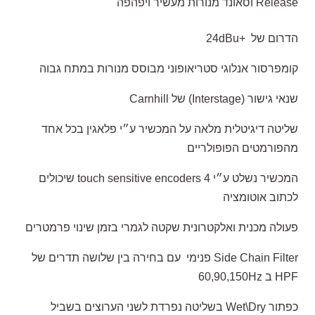
Release וסאונד מנורות מעשיר ויפהפה
הדרום של +24dBu
קומפרסור אנלוגי סטריאופוני מבוסס מנורות במתח גבוה
שנאי גישור (Interstage) של Carnhill
שליטה דיגיטלית מלאה על המכשיר ע״י פלאגין בכל אחד
מהפורמטים הפופולריים
המכשיר נשלט ע״י 4 touch sensitive encoders שיכולים
לכתוב אוטומציה
פעולה מכנית ואלקטרונית שקטה לגמרי בזמן שינוי פרמטרים
Side Chain Filter פנימי עם בחירה בין שלושה תדרים של
HPF ב 60,90,150Hz
כפתור Wet\Dry בשליטה נפרדת לשני הערוצים בשביל