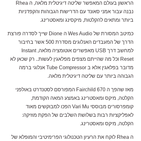
הראשון בעולם המאפשר שליטה דיגיטלית מלאה, ה Rhea
נבנה עבור אמני סאונד עם הדרישות הגבוהות והקפדניות
ביותר ומתאים להקלטות, מיקסינג ומאסטרינג.
כמיטב המסורת של Wes Audio ה Dione שייך לסדרה פורצת
הדרך של המעבדים האנלוגים מסדרת 500 אשר בחיבור
למחשב דרך USB מאפשרים אוטומציה מלאה, Instant
Reset וכל מה שהייתם מצפים מפלאגין לעשות.. רק שכאן לא
מדובר בפלאגין אלא ב Tube Compressor אנלוגי ברמה
הגבוהה ביותר עם שליטה דיגיטלית מלאה.
מאז שהפך ה Fairchild 670 המפורסם לסטנדרט באולפני
הקלטה, מיקס ומאסטרינג באמצע המאה הקודמת,
קומפרסורים מבוססי Vari Mu הפכו למבוקשים מאוד
לאפליקציות רבות בשלושת השלבים של הפקת מוזיקה:
הקלטה, מיקס ומאסטרינג.
ה Rhea לוקח את הרעיון הטכנולוגי הפרימיטיבי והמופלא של