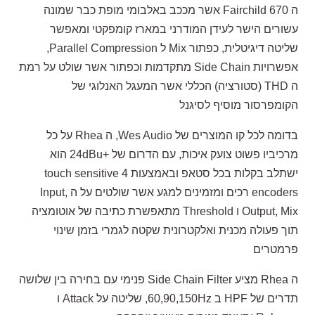
ה Fairchild 670 אשר מככב באלבומי מופת כבר שמונה
עשורים הישר לעידן המודרני במארז קומפקטי ומאפשר
שליטה דיגיטלית, כפתור Mix ל Parallel Compression,
אפשרויות Side Chain מתקדמות וכפתור אשר שולט על רמת
ה THD (סטורציה) הכללי אשר המעגל האנלוגי של
הקומפרסור מוסיף לסיגנל
בדומה לכל קו המוצרים של Wes Audio, ה Rhea על כל
מרכיביו פשוט צועק איכות, עם הדרום של +24dBu הוא
ישתלב בקלות בכל סטאפ ובאמצעות 4 touch sensitive
encoders רכים ומזמינים למגע אשר שולטים על ה Input,
Output, Mix ו Threshold מתאפשרת כתיבה של אוטומציה
תוך פעולה מכנית ואלקטרונית שקטה לגמרי בזמן שינוי
פרמטרים
ה Rhea מציע Side Chain Filter פנימי עם בחירה בין שלושה
תדרים של HPF ב 60,90,150Hz, שליטה על Attack ו