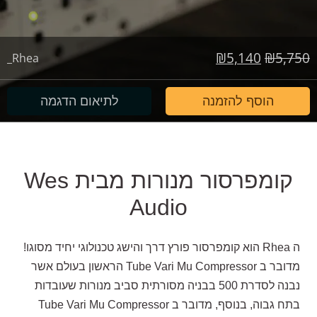
המחיר
המחיר
₪
5,140
₪
5,750
Rhea_
המקורי
הנוכחי
היה:
הוא:
הוסף להזמנה
לתיאום הדגמה
₪5,140.
₪5,750.
קומפרסור מנורות מבית Wes
Audio
ה Rhea הוא קומפרסור פורץ דרך והישג טכנולוגי יחיד מסוגו!
מדובר ב Tube Vari Mu Compressor הראשון בעולם אשר
נבנה לסדרת 500 בבניה מסורתית סביב מנורות שעובדות
בתח גבוה, בנוסף, מדובר ב Tube Vari Mu Compressor