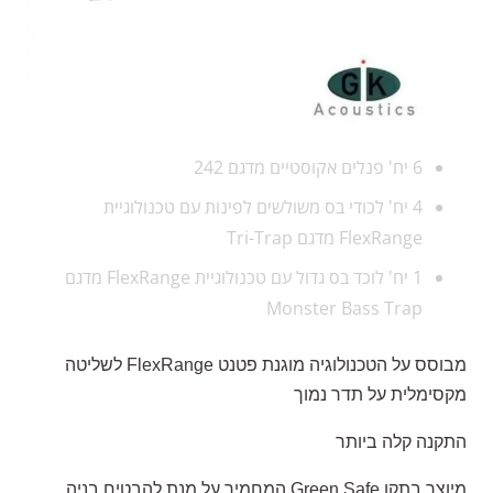
6 יח' פנלים אקוסטיים מדגם 242
4 יח' לכודי בס משולשים לפינות עם טכנולוגיית
FlexRange מדגם Tri-Trap
1 יח' לוכד בס גדול עם טכנולוגיית FlexRange מדגם
Monster Bass Trap
מבוסס על הטכנולוגיה מוגנת פטנט FlexRange לשליטה
מקסימלית על תדר נמוך
התקנה קלה ביותר
מיוצר בתקן Green Safe המחמיר על מנת להבטיח בניה