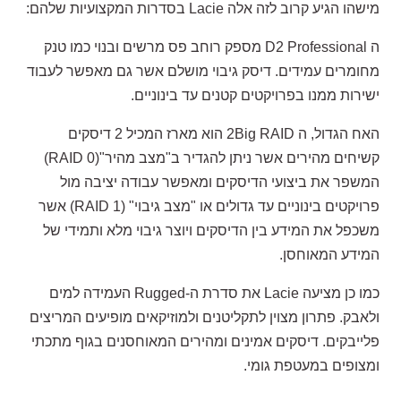
מישהו הגיע קרוב לזה אלה
Lacie
בסדרות המקצועיות שלהם
:
ה
D2
Professional
מספק רוחב פס מרשים ובנוי כמו טנק
מחומרים עמידים. דיסק גיבוי מושלם אשר גם מאפשר לעבוד
ישירות ממנו בפרויקטים קטנים עד בינוניים
.
האח הגדול, ה
2Big RAID
הוא מארז המכיל 2 דיסקים
קשיחים מהירים אשר ניתן להגדיר ב"מצב מהיר"
(RAID 0)
המשפר את ביצועי הדיסקים ומאפשר עבודה יציבה מול
פרויקטים בינוניים עד גדולים או "מצב גיבוי"
(
RAID 1)
אשר
משכפל את המידע בין הדיסקים ויוצר גיבוי מלא ותמידי של
המידע המאוחסן
.
כמו כן מציעה
Lacie
את סדרת ה
-Rugged
העמידה למים
ולאבק. פתרון מצוין לתקליטנים ולמוזיקאים מופיעים המריצים
פלייבקים. דיסקים אמינים ומהירים המאוחסנים בגוף מתכתי
ומצופים במעטפת גומי
.