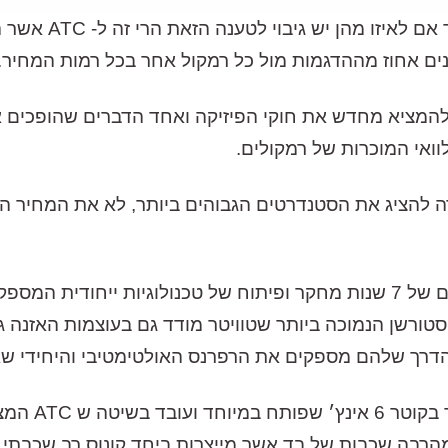
חברות רמקולים רב
נים אחוז מההדגמות מול כל רמקול אחר בכל רמות המחיר.
ימיקים או יומרה להמציא מחדש את חוקי הפיזיקה ואחד הדברים שה
ואי המוכרות של רמקולים.
קטלוג של ATC בנויים במטרה להציג את הסטנדרטים הגבוהים ביותר, לא א
הטוויטרים של ה- SCM12 Pro הם פרי יצירתם של 7 שנות מחקר ופיתוח של טכנול
 הדרך שלהם מספקים את הרפרנס האולטימטיבי והיחידי ש
constrai, הוופר מורכב מהרבה שכבות של בד אשר מייצרות ביחד קונוס