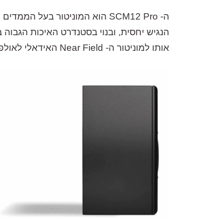
אותו למוניטור ה- Near Field האידאלי לאולפנים בכל סדר גודל.