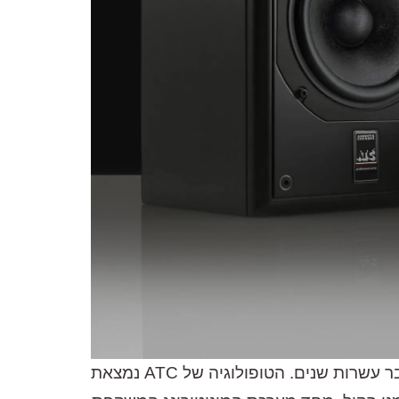
חברת ATC מייצרת מספר מצומצם יחסית של דגמים אשר על פיתוחם ושיפורם היא עומלת בהתמדה כבר עשרות שנים. הטופולוגיה של ATC נמצאת