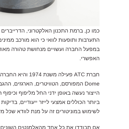
התערבות ותופעות לוואי כי הוא מורכב ממיני
במפעל החברה ועשויים מנחושת טהורה מאוד,
האפשרי.
פגישת ההדגמה והיעוץ תיערך בתיאום מראש במתחם שלנו. התקשרו ע
Dome המפורסם, הטוויטרים, הארגזים, ה
איתכם קשר לתיאום
ביותר הכוללים אמצעי לייזר ייעודיים, בדי
לשימוש במוניטורים זה על מנת לוודא שכל מערכת של ATC נמסרת ברמת דיוק וכיול מושלמים וברמת הא