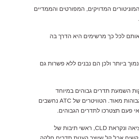
ות מעידות כך על עצמן אך אם לאיזו מהן יש גיבוי לטענה הזאת הרי זה ל- ATC אשר המוניטורים המדויקים, המפורטים והממדיים
ופכים אותם לכל כך מרשימים היא הדרך בה
ת המחיר הנמוך ביותר ולכן הם נבנים ללא פשרות גם
וגיות ייחודית המספקות השמעת תדרים גבוהים במיוחד
בשקיפות, דיוק ופירוט חסרי תקדים וברמת דיסטורשן הנמוכה ביותר שטוויטר מודד גם בעוצמות האזנה גבוהות מאוד. הטוויטרים של ATC נחשבים
אי פעם תצטרכו לתדרים הגבוהים.
על התדרים הנמוכים והמידריינג׳ אמון דרייבר בקוטר 6 אינץ׳ שפותח במיוחד ועובד בשיטה ש ATC המציאה ונקראת CLD, ראשי תיבות של
 רב שכבתי קשיח אבל קל שיוצר הענות תדרים חלקה