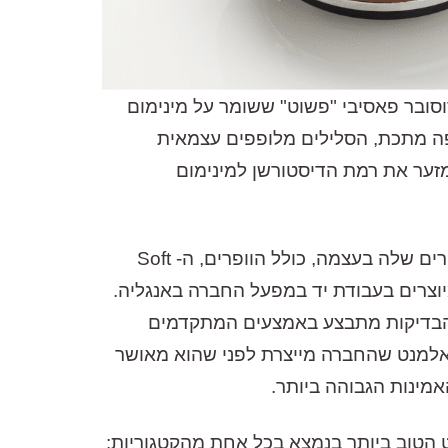
כים/ה שהמידע ישמש למענה לפנייה ולמטרות המפורטות בה
ה SCM12 מאפשרים ליצרנית שימוש בקרוסובר פאסיבי "פשוט" ששומר על מינימום
ופה מתכת, הסלילים מלופפים עצמאית
זער את רמת הדיסטורשן למינימום
חברת ATC פעילה משנת 1974 והיא החברה היחידה בעולם אשר מייצרת את כל המרכיבים של המוניטורים שלה בעצמה, כולל הוופרים, ה- Soft
מיוצרים בעבודת יד במפעל החברה באנגליה.
 וכיפוף הסלילים דרך יצור המגברים ורכיבי ה- x-over בעוד ששלב הבדיקות מתבצע באמצעים המתקדמים
ל אלמנט שהחברה מייצרת לפני שהוא מאושר
מרכיבים מערכת מוניטורינג של ATC תקבלו את האלמנט הטוב ביותר בנמצא בכל אחת מהקטגוריות: