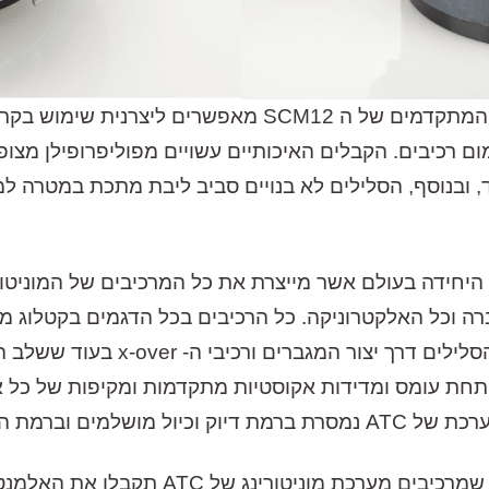
אני מאשר/ת את
מדיניות הפרטיות
ומס
כמו כן, ברמת התכנון האלקטרוני, הדרייברים המתקדמים של 
מום רכיבים. הקבלים האיכותיים עשויים מפוליפרופילן מצ
 ובנוסף, הסלילים לא בנויים סביב ליבת מתכת במטרה למ
כשיו או השאירו פרטים וניצור
הגברה וכל האלקטרוניקה. כל הרכיבים בכל הדגמים בקטלוג 
הייצור נעשה באופן ידני החל מליפוף
קות תחת עומס ומדידות אקוסטיות מתקדמות ומקיפות של כ
מינות הגבוהה ביותר.
אם תבודדו את כל אחד מהאלמנטים השונים ש