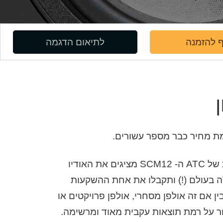
 להזמנה
לתיאום הדגמה
ה- SCM12 Pro הם מוניטורים ניטרליים ונאמנים מאוד לסורס. בדומה לכל הרמקולים בסדרה המקצועית של ATC ה- SCM12 מציגים את האודיו
 של יצרנית הרמקולים המובילה בעולם (!) ותקבלו את אחת ההשקעות
תעשיית האודיו לטווח הארוך לכל מי שרוצה לשדרג את מערכת ה- near field שלו, בין אם זה אולפן מסחרי, אולפן פרויקטים או