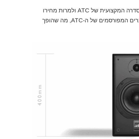
ה- SCM12 Pro הוא המוניטור בעל הממדים הקומפקטיים ביותר אשר נמכר במחיר הנגיש ביותר מכל הסדרה המקצועית של ATC ולמרות מחירו
הנגיש יחסית, ובנוי בסטנדרט האיכות הגבוה ביותר בדיוק כמו כל אחיו הגדולים ומשתמש באותם הדרייברים המפורסמים של ה-ATC, מה שהופך