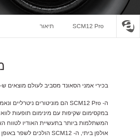
SCM12 Pro
תיאור
עמוד הבית
מוניטורים
מ
בכירי אמני הסאונד מסביב לעולם מוצאים ש- ATC מייצרת את המוניטורים הטובים ביותר בעולם בכל רמת מחיר כבר מספר עשורים
אולפן ביתי, ה- SCM12 הולכים לשפר באופן משמעותי את חווית העבודה שלכם על EQ ומיקסינג ולשמור על רמת תוצאות עקבית מאוד ומרשימה.