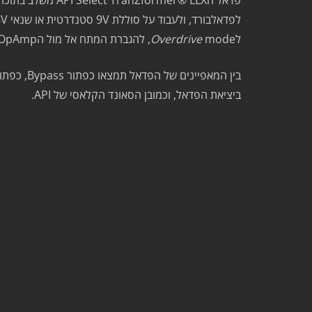
פדאל ה
LLX משלב בתוכו את מעגל האקוולייזר האגדי של החברה בתצורה אינטואיטיבית וקומפקטית של פדאל גיטרת בס.
®
API Select TranZformer
לפדאלבורד, ולעבוד על סוללת 9V סטנדרטית או שנאי 18V, פדאל הLLX מציע הגברה והנחתה של עד 15dB ב3 נקודות עיבוד שונות.
ל
mode, להגברת המתח אל מול הOpAmp, ולהעניק לסאונד מרקם עשיר אף יותר.
Overdrive
ביציאת הפדאל, וכמובן הסאונד הקלאסי של API.