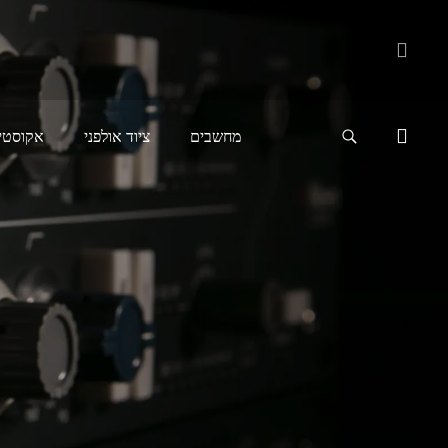
עמוד הבית
>
ציוד אנלוגי
>
איקווליזרים
>
TranZformer® LLX
TranZformer® LLX
מחשבים
ציוד אולפני
אקוסטי
תיאור
₪
1,250
TranZformer® LLX
מחיר:
₪
1,250
הוסף להזמנה
לתיאום הדגמה