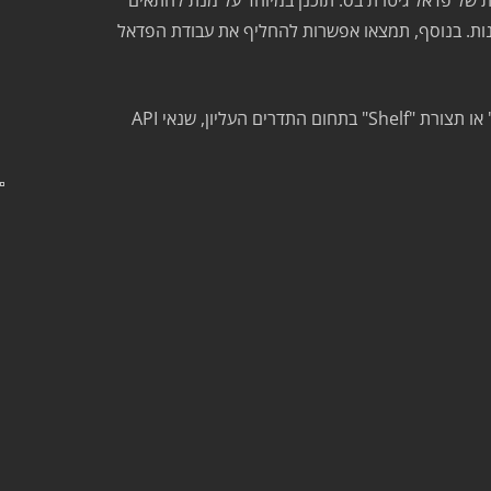
תוכנן במיוחד על מנת להתאים
בנוסף, תמצאו אפשרות להחליף את עבודת הפדאל
בין המאפיינים של הפדאל תמצאו כפתור Bypass, כפתור Pad להנחתה של 20dB-, אפשרות לבחירה בין עבודה בתצורת ״Peak" או תצורת "Shelf" בתחום התדרים העליון, שנאי API