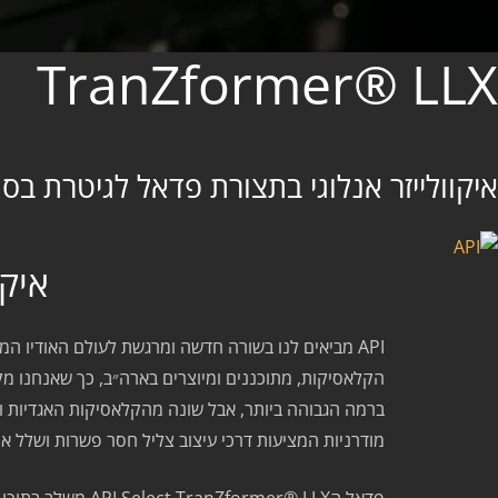
TranZformer® LLX
איקוולייזר אנלוגי בתצורת פדאל לגיטרת בס
איקו
API מביאים לנו בשורה חדשה ומרגשת לעולם האודיו
מודרניות המציעות דרכי עיצוב צליל חסר פשרות ושלל אפ