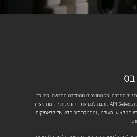
 בס
רות של החברה. כל המוצרים מהסדרה החדשה, כמו כל
הקלאסיקות, מתוכננים ומיוצרים בארה״ב, כך שאנחנו מקבלים את אותו קו ייצור האיכותי שאנחנו מכירים מהחברה האגדית. סדרת הAPI Select נותנת לכם את ההזדמנות להינות מציוד
רה. סדרת הSelect היא בלי ספק אבן דרך בפיתוח האודיו המקצועי העולמי, ומסמלת דור חדש של קלאסיקות
ת.