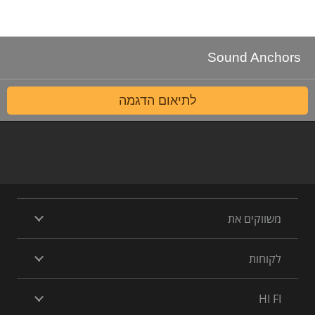
הדגמת ציוד
Sound Anchors
לתיאום הדגמה
משווקים את
לקוחות
HI FI
אני
מדיניות
ומסכים/ה שהמידע ישמש למענה לפנייה
מאשר/ת