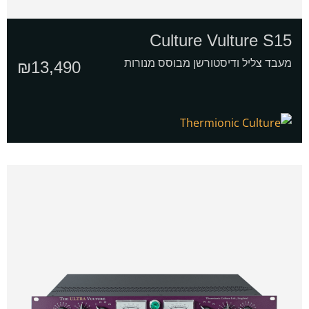
אני
מדיניות
ומסכים/ה שהמידע ישמש למענה לפנייה
Culture Vulture S15
מאשר/ת
הפרטיות
ולמטרות המפורטות בה
את
מעבד צליל ודיסטורשן מבוסס מנורות
₪
13,490