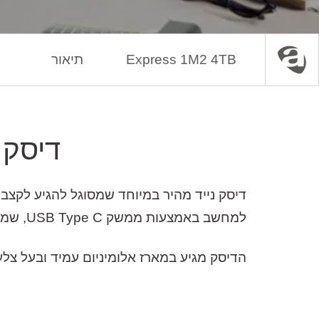
Express 1M2 4TB
תיאור
עמוד הבית
מחשבים
ציוד היקפי
פתרונו
דיסק נייד SD NVMe
למחשב באמצעות ממשק USB Type C, שמספק לו גם מתח – כך שאין צורך בספק חיצוני.
הדיסק מגיע במארז אלומיניום עמיד ובעל צלעו