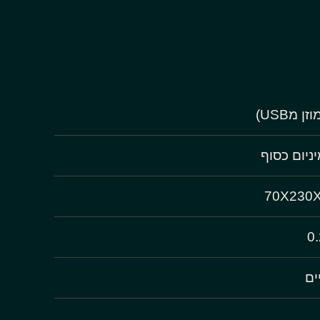
ן מUSB)
ניום כסוף
70X230
ים