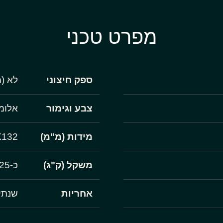
מפרט טכני
ספק חיצוני
לא (מוז
צבע וגימור
אלומי
מידות (מ"מ)
X132
משקל (ק"ג)
כ-0.25
אחריות
שנתי