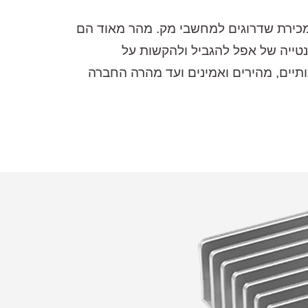
במכירת שדרוגים למחשבי מק. מהר מאוד הם
טייה של אפל להגביל ולהקשות על
פנימי במחשבי המק שלהם. הפתרונות ש OWC הציעה היו איכותיים, מהירים ואמינים ועד מהרה החברה