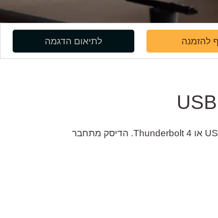
 להזמנה
לתיאום הדגמה
דיסק נייד מהיר במיוחד שמסוגל להגיע לקצב העברה של מעל 3000 מגהבייט לשנייה, על גבי חיבור USB 4 או Thunderbolt 4. הדיסק מתחבר