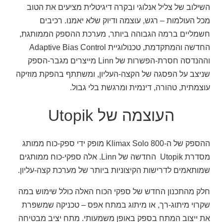
השילוב של צליל אנלוגי ובקרה דיגיטלית מציעים את הטוב
מכל העולמות – רגש, עוצמה ודיוק שלא יאמנו. רכיבים
חשמליים ברמה הגבוהה ביותר, מערכת ההספק הממותגת,
החדשה והמתקדמת, טכנולוגיית Adaptive Bias Control
וההנדסה חסרת-הפשרות של Linn מייצרים מגבר-הספק
שניצב על הפסגה של הקצה-העליון, ומשתתף בהפקת מוזיקה
עוצמתית, טהורה, דינמית ומרגשת בלי גבול.
העוצמה של Utopik
ההספק של ה-Klimax Solo 800 מופק ידי ספק-כוח ממותג
מסדרת Utopik החדשה של Linn. אלה ספקי-כוח ממותגים
שמותאמים לדרישות הקיצוניות ביותר של מערכת קצה-עליון.
חלק מהתכנון החדש של ספקי הכוח האלה כולל שימוש במה
שקרוי מיתוג-רך, או מיתוג במתח אפס – טכניקה שמשפרת
את ייצוב המתח בספק באופן משמעותי. מתח יציב מבטיחה