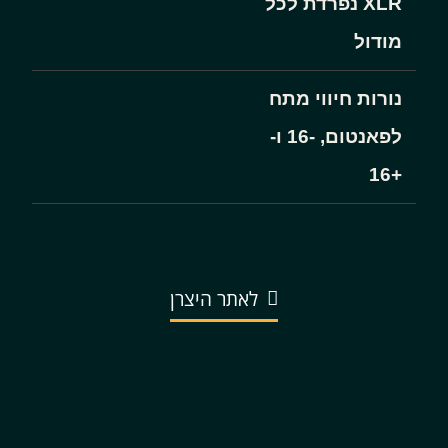
XLR נפרדת לכל
מודול
נורות חיווי מתח
לפאנטום, -16 ו-
+16
לאתר היצרן