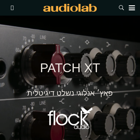
PATCH XT
פאץ׳ אנלוגי נשלט דיגיטלית