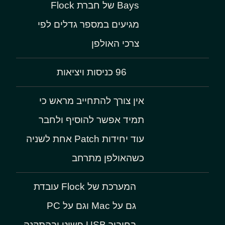
Bays של חברת Flock
מגיעים במספר גדלים לפי
צרכי האולפן
96 כניסות ויציאות
אין צורך להתחייב מראש כי
תמיד אפשר להוסיף ולחבר
עוד יחידות Patch אחת לשניה
כשהאולפן מתרחב
המערכת של Flock עובדת
גם על Mac וגם על PC
בחיבור USB פשוט ובהתקנה