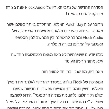
הסדרה החדשה של נתבי האודיו של Flock Audio עונה בצורה
מדויקת להגדרה הזאת !
מדובר על ה Patch Bay האנלוגי המתקדם ביותר בעולם אשר
מאפשר שליטה דיגיטלית מלאה באמצעות האפליקציה של
Flock Audio ומחבר לראשונה בין המחשב לבין הסטאפ
האנלוגי של האולפן בצורה מופלאה.
כולנו יודעים שיצירתיות לא באה מעצם הטכנולוגיה החדשה
אלא מתוך הרעיון העומד
מאחוריה, מה שנכון במיוחד למוצר הזה:
המערכת של Flock נולדה במטרה להחליף לאלתר את הפאץ׳
האולפני הישן והמסורתי ומציעה אפשרויות חדשות שפעם
יכולנו רק לחלום עליהן. את מראה ה״ספגטי״ הידוע לשמצה
שנוצר ע״י כמה עשרות כבלי פאץ׳ מתוחים מצד לצד על פאנל
רזה של 1U, מסתירים את הכיתוב המיניאטורי גם ככה ועושים