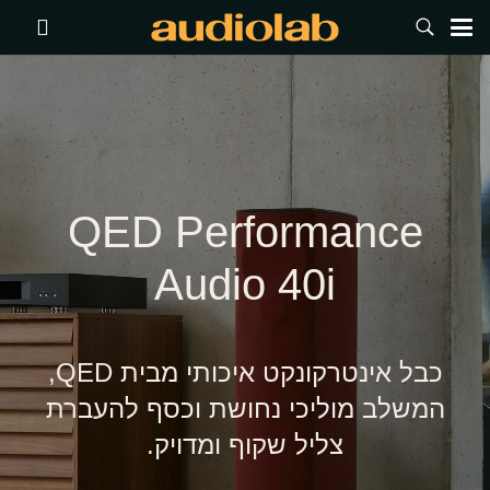
QED Performance
Audio 40i
כבל אינטרקונקט איכותי מבית QED,
המשלב מוליכי נחושת וכסף להעברת
צליל שקוף ומדויק.