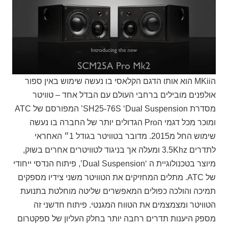
הMKii הוא אותו הדגם הקלאסי בו נעשה שימוש באין ספור
אולפנים מובילים ברחבי העולם עם הבדל אחד – טוויטר
מסדרת SH25-76S ‘Dual Suspension’ המפורסם של ATC
ומוכר מכל דגמי הPro הגדולים יותר של החברה בו נעשה
שימוש החל מ2015. מדובר בטוויטר בגודל 1״ האחראי
לתדרים 3.5Khz ומעלה אך בניגוד לטוויטרים אחרים בשוק,
מיוצר בטכנולוגיית ה ‘Dual Suspension’, פיתוח הנדסי ייחודי
של ATC. מתלים המחזיקים את הטוויטר משני צידיו מספקים
תמיכה והולכה כפולים המאפשרים שליטה מוחלטת בתנועת
הטוויטר ומצמצמים את הטווח המגנטי. פיתוח חדשני זה
מספק היענות תדרים רחבה יותר בחלק העליון של ספקטרום