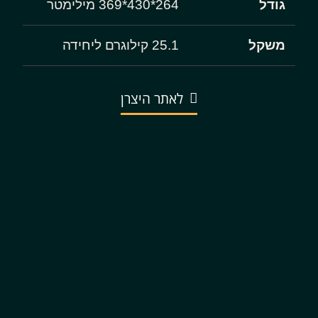
גודל
264*430*369 מילימטר
משקל
25.1 קילוגרם ליחידה
לאתר היצרן