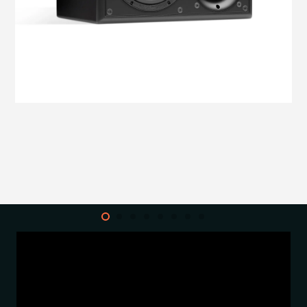
הדגמת ציוד
מבקש הדגמה עבור:
SCM25A Pro Mk2
₪
41,900