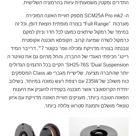
התדרים ומקטין משמעותית עיוות בהרמוניה השלישית.
ה- SCM25A Pro mk2 מספק חוויית האזנה המזכירה
מערכות "Full Range“ בצורה מופתית ויוצאת דופן. וכל זה
במימד של רמקול שיתאים כמעט לכל חדר וניתן למקם
כרמקול לשדה שמיעה קרוב. הקופסא תוכננה אקוסטית
ונבנתה בצורה מדוייקת ומכילה וופר בקוטר 7״, דרייבר המיד
ריינג׳ הכיפתי האגדי של החברה, והחל מהיום גם את טוויטר ה
SH25-76S ‘Dual Suspension’ הקיים בכל הדגמים הגדולים
יותר שהחברה מציעה. שלישיית מגברי Class ab המספקים
כוח משולב של 235W עם רצפת רעש נמוכה במיוחד, בשילוב
יחידת הקרוסאובר אשר תוכננה בקפידה להעניק את היענות
הפאזה הטובה ביותר, מעניקים חוויית האזנה מדוייקת עם איזון
טונאלי מושלם ותמונת סטראו צלולה ביותר.