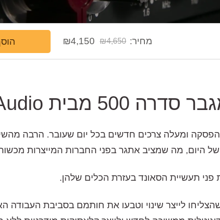
המחיר
המחיר
מחיר:
4,150
₪
הוסף
₪
4,650
הנוכחי
המקורי
היה:
הוא:
₪4,650.
₪4,150.
ה 500 מבית Wes Audio
פסקה ומעלה צרכים חדשים בכל יום שעובר. הרבה מהשיט
ל היום, מה שמציב אתגר בפני החברות המייצרות מכשור א
פני תעשיית הסאונד בעזרת הכלים שלהן.
 אחת מאלו שהצליחו לייצר שינוי וטבעו את חותמם בסביבת העבו