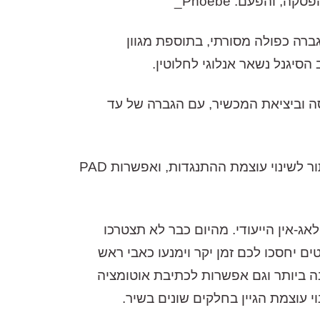
 והפעם: Phoebe_
לי בעל הגברה כפולה מסורתי, בתוספת מגוון
הסיגנל נשאר אנלוגי לחלוטין.
28dB של הדרום ונבנה בעיצוב בהשראה בריטית קלאסי עם 2 שנאי Carnhill בכניסה וביציאת המכשיר, עם הגברה של עד
בנוסף הPhoebe_ מציע מד תצוגה עם חיווי עוצמת יתר, כפתור מתח פאנטום, כפתור היפוך פאזה, כפתור לשינוי עוצמת ההתנגדות, ואפשרות PAD
טלית מלאה באמצעות הפלאג-אין הייעודי. מהיום כבר לא תצטרכו
 מהירה, ושמירה ופתיחה של פריסטים יחסכו לכם זמן יקר וימנעו כאבי ראש
ה ביותר וגם אפשרות לכתיבת אוטומציה
 עוצמת הגיין בחלקים שונים בשיר.