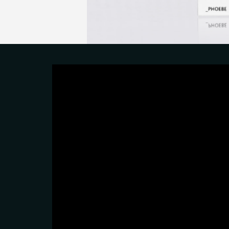
כים/ה שהמידע ישמש למענה לפנייה ולמטרות המפורטות בה