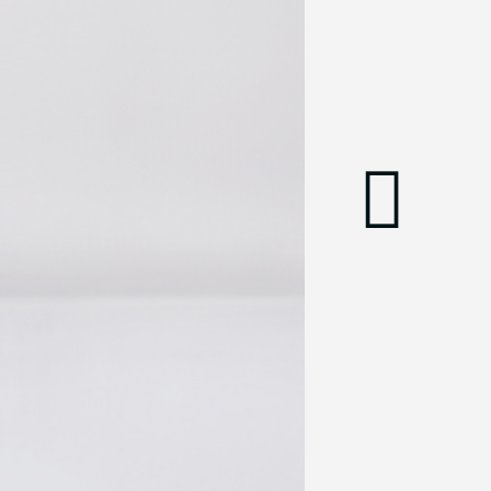
מבקש הדגמה עבור:
_Phoebe
,650