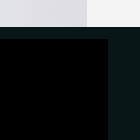
פגישת ההדגמה והיעוץ תיערך בתיאום מראש במתחם שלנו. התקשרו ע
איתכם קשר לתיאום