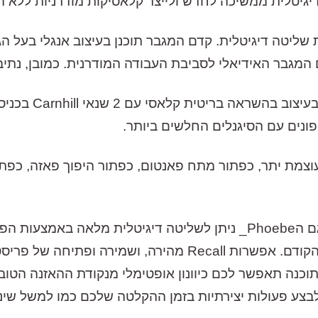
יגיטלית ממשיכה לחדש ולייצר קלאסיקות מודרניות ללא הפסקה,
Cl מסדרת 500 עם אפשרות שליטה דיגיטלית. קדם המגבר תוכנן בעיצוב אנג
המגבר האידיאלי לסביבת העבודה המודרנית. כמובן, נתיב 
הPhoebe_ מציע +u
כמובן שכמו כל המכשירים של Wes Audio, גם הPhoebe_ ניתן לשליטה דיגי
לנסות להיזכר בהגדרות קדם המגבר מהסשן הקודם. אפשרות Recall
וכנה תאפשר לכם כיוונון אופטימלי מנקודת ההאזנה הטוב
צע פעולות יצירתיות בזמן ההקלטה שלכם כמו למשל שינוי