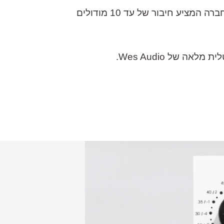
כמו כל סדרת ה500 של Wes Audio, ההתממשקות האידיאלית היא כמובן בצירוף מארז הTitan_ של החברה המציע חיבור של עד 10 מודולים
 של Wes Audio.