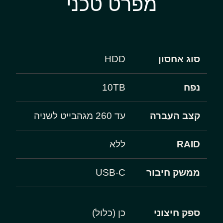
מפרט טכני
סוג אחסון
HDD
נפח
10TB
קצב העברה
עד 260 מגהבייט לשניה
RAID
ללא
ממשק חיבור
USB-C
ספק חיצוני
כן (כלול)