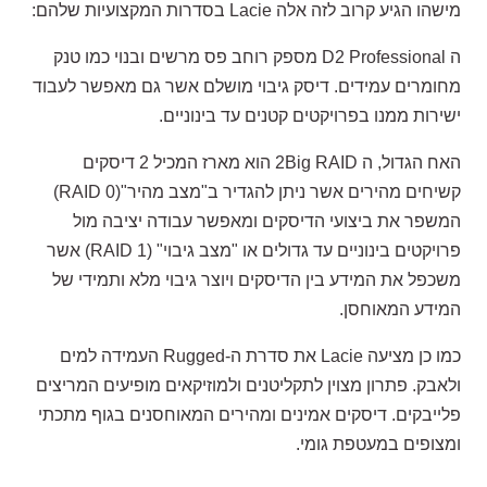
מישהו הגיע קרוב לזה אלה
Lacie
בסדרות המקצועיות שלהם
:
ה
D2
Professional
מספק רוחב פס מרשים ובנוי כמו טנק
מחומרים עמידים. דיסק גיבוי מושלם אשר גם מאפשר לעבוד
ישירות ממנו בפרויקטים קטנים עד בינוניים
.
האח הגדול, ה
2Big RAID
הוא מארז המכיל 2 דיסקים
קשיחים מהירים אשר ניתן להגדיר ב"מצב מהיר"
(RAID 0)
המשפר את ביצועי הדיסקים ומאפשר עבודה יציבה מול
פרויקטים בינוניים עד גדולים או "מצב גיבוי"
(
RAID 1)
אשר
משכפל את המידע בין הדיסקים ויוצר גיבוי מלא ותמידי של
המידע המאוחסן
.
כמו כן מציעה
Lacie
את סדרת ה
-Rugged
העמידה למים
ולאבק. פתרון מצוין לתקליטנים ולמוזיקאים מופיעים המריצים
פלייבקים. דיסקים אמינים ומהירים המאוחסנים בגוף מתכתי
ומצופים במעטפת גומי
.