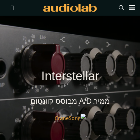
Interstellar
ממיר A/D מבוסס קוונטום