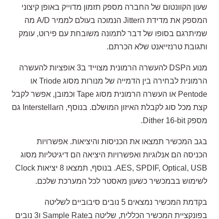
שעון הקוונטום של החברה מספק תזמון מדוייק באופן קיצוני
המספק את מדידת הJitter הנמוכה בעולם לממיר A/D מה
שמיתרגם בסופו של דבר לתמונה משובחת עם פירוט, עומק
ותגובת טרנזייאנט שלא הכרתם.
מנוע הDSP להעשרה הרמונית מצוייד ב3 אופציות להעשרה
הרמונית לבחירה בין הדמייה של מנורות מסוג Triode או
Pentode או העשרה הרמונית מסוג Tape וכמובן, אפשר לקבל
קצת מכל סוג לקבלת האיזון המושלם. בנוסף, הInterstellar גם
מספק Dither 16-bit.
בגב המכשיר תמצאו את הכניסות והיציאות. אפשרויות
הכניסה הם אנלוגיות ואפשרויות היציאה הם דיגיטליות מסוג
AES, SPDIF, Optical, USB. בנוסף, תמצאו 8 יציאות Clock
לשימוש בבמכשיר כשעון מאסטר לכל המערכת שלכם.
בקדמת המכשיר נמצאים 5 נובים סיבוביים לשליטה
בפונקציית המכשיר הכללית, שליטה בSample Rate ו3 נובים