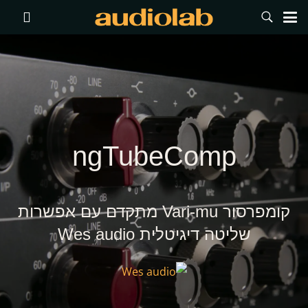
ngTubeComp
קומפרסור Vari-mu מתקדם עם אפשרות
שליטה דיגיטלית Wes audio