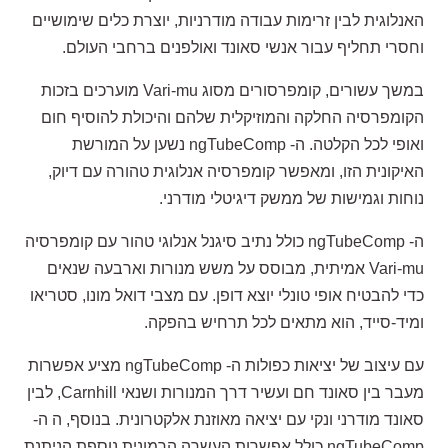
האנלוגית לבין זרימות עבודה מודרניות, יוצרת כלים שימושיים
וחסרי תחליף עבור אנשי סאונד ואולפנים ברחבי העולם.
במשך עשורים, קומפרסורים מסוג Vari-mu מוערכים בזכות
הקומפרסיה החלקה והמוזיקלית שלהם והיכולת להוסיף חום
ואופי לכל הקלטה. ה- ngTubeComp נשען על המורשת
האיקונית הזו, ומאפשר קומפרסיה אנלוגית טהורה עם דיוק,
נוחות וגמישות של ממשק דיגיטלי מודרני.
ה- ngTubeComp כולל נתיב סיגנל אנלוגי טהור עם קומפרסיה
Vari-mu אמיתית, מבוסס על משש מנורות וארבעה שנאים
כדי להבטיח אופי טונלי יוצא דופן. עם מצבי דואל מונו, סטריאו
ומיד-סייד, הוא מתאים לכל תרחיש בהפקה.
עם עיצוב של יציאות כפולות ה- ngTubeComp מציע אפשרות
מעבר בין סאונד חם ועשיר דרך המנורות ושנאי Carnhill, לבין
סאונד מודרני ונקי עם יציאה מאוזנת אלקטרונית. בנוסף, ה ה-
ngTubeComp כולל אפשרות העשרה הרמונית נוספת הניתנת